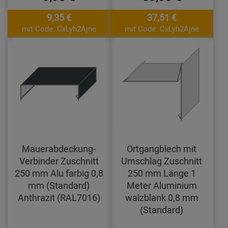
9,35 €
37,51 €
mit Code: CxLyh2Ajne
mit Code: CxLyh2Ajne
Mauerabdeckung-
Ortgangblech mit
Verbinder Zuschnitt
Umschlag Zuschnitt
250 mm Alu farbig 0,8
250 mm Länge 1
mm (Standard)
Meter Aluminium
Anthrazit (RAL7016)
walzblank 0,8 mm
(Standard)