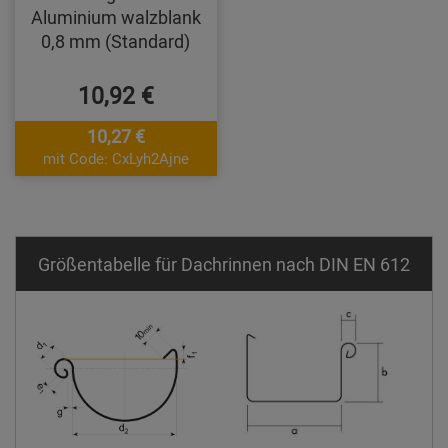
Aluminium walzblank
0,8 mm (Standard)
10,92 €
10,27 €
mit Code: CxLyh2Ajne
Größentabelle für Dachrinnen nach DIN EN 612