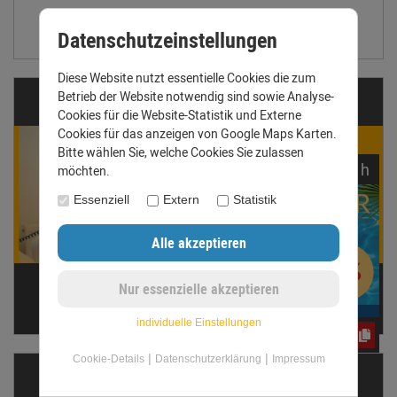
Größentabelle anzeigen
Datenschutzeinstellungen
Diese Website nutzt essentielle Cookies die zum
Betrieb der Website notwendig sind sowie Analyse-
Fragen?
Cookies für die Website-Statistik und Externe
Cookies für das anzeigen von Google Maps Karten.
Bitte wählen Sie, welche Cookies Sie zulassen
Winnie Werner
noch
14:
47:
56
h
möchten.
ist für Dich da!
Gern beantworten wir Deine
Essenziell
Extern
Statistik
Fragen. Ruf uns an oder
schreib eine E-Mail.
Telefon: +49 (0) 3431 6060510
anfrage@dachrinnen-shop.de
individuelle Einstellungen
CxLyh2Ajne
|
|
Cookie-Details
Datenschutzerklärung
Impressum
Dachrinnen­ermittler