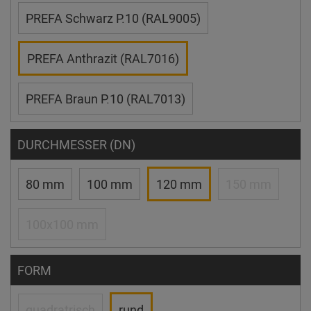
PREFA Schwarz P.10 (RAL9005)
PREFA Anthrazit (RAL7016)
PREFA Braun P.10 (RAL7013)
DURCHMESSER (DN)
80 mm
100 mm
120 mm
150 mm
100x100 mm
FORM
quadratrisch
rund