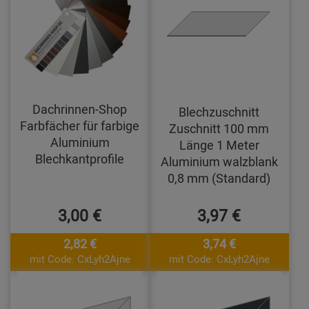
Dachrinnen-Shop
Blechzuschnitt
Farbfächer für farbige
Zuschnitt 100 mm
Aluminium
Länge 1 Meter
Blechkantprofile
Aluminium walzblank
0,8 mm (Standard)
3,00 €
3,97 €
2,82 €
3,74 €
mit Code: CxLyh2Ajne
mit Code: CxLyh2Ajne