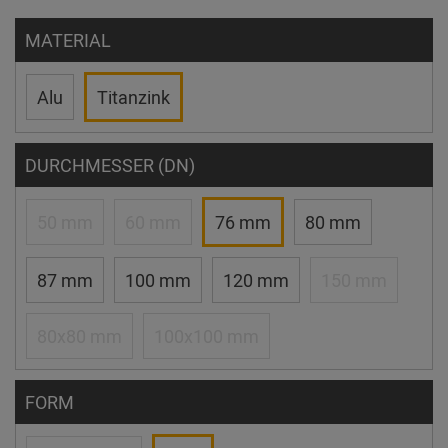
MATERIAL
Alu
Titanzink
DURCHMESSER (DN)
50 mm
60 mm
76 mm
80 mm
87 mm
100 mm
120 mm
150 mm
80x80 mm
100x100 mm
FORM