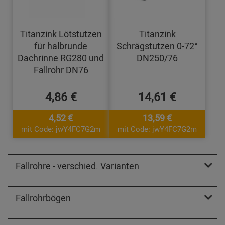
Titanzink Lötstutzen
Titanzink
für halbrunde
Schrägstutzen 0-72°
Dachrinne RG280 und
DN250/76
Fallrohr DN76
4,86 €
14,61 €
4,52 €
13,59 €
mit Code: jwY4FC7G2m
mit Code: jwY4FC7G2m
Fallrohre - verschied. Varianten
Fallrohrbögen