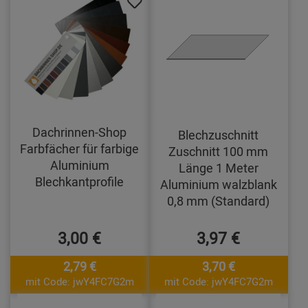
Dachrinnen-Shop
Blechzuschnitt
Farbfächer für farbige
Zuschnitt 100 mm
Aluminium
Länge 1 Meter
Blechkantprofile
Aluminium walzblank
0,8 mm (Standard)
3,00 €
3,97 €
2,79 €
3,70 €
mit Code: jwY4FC7G2m
mit Code: jwY4FC7G2m