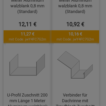
Meter Aluminium
Meter Aluminium
walzblank 0,8 mm
walzblank 0,8 mm
(Standard)
(Standard)
12,11 €
10,92 €
11,27 €
10,16 €
mit Code: jwY4FC7G2m
mit Code: jwY4FC7G2m
U-Profil Zuschnitt 200
Verbinder für
mm Länge 1 Meter
Dachrinne mit