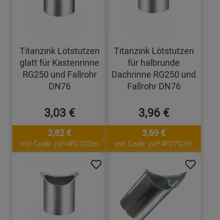
Titanzink Lötstutzen
Titanzink Lötstutzen
glatt für Kastenrinne
für halbrunde
RG250 und Fallrohr
Dachrinne RG250 und
DN76
Fallrohr DN76
3,03 €
3,96 €
2,82 €
3,69 €
mit Code: jwY4FC7G2m
mit Code: jwY4FC7G2m