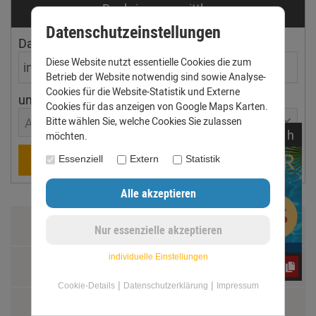
Dachrinnen­ermittler
Datenschutzeinstellungen
Dachfläche
Dachneigung
Diese Website nutzt essentielle Cookies die zum
Betrieb der Website notwendig sind sowie Analyse-
Cookies für die Website-Statistik und Externe
ungefährer Ort
Cookies für das anzeigen von Google Maps Karten.
Bitte wählen Sie, welche Cookies Sie zulassen
Aachen
noch
00:
16:
03
h
möchten.
Berechnen
Essenziell
Extern
Statistik
Zahlung & Versand
individuelle Einstellungen
Datenschutz
jwY4FC7G2m
|
|
Cookie-Details
Datenschutzerklärung
Impressum
AGB