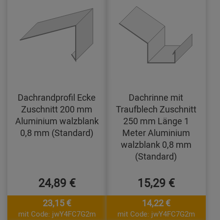
Dachrandprofil Ecke
Dachrinne mit
Zuschnitt 200 mm
Traufblech Zuschnitt
Aluminium walzblank
250 mm Länge 1
0,8 mm (Standard)
Meter Aluminium
walzblank 0,8 mm
(Standard)
24,89 €
15,29 €
23,15 €
14,22 €
mit Code: jwY4FC7G2m
mit Code: jwY4FC7G2m