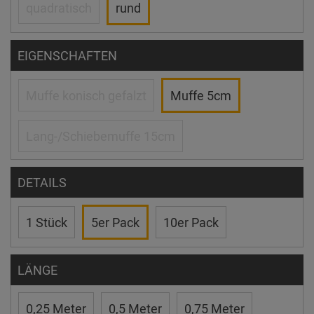
quadratisch
rund
EIGENSCHAFTEN
Muffe konisch gefalzt
Muffe 5cm
Lang-/Schiebemuffe 15cm
DETAILS
1 Stück
5er Pack
10er Pack
LÄNGE
0,25 Meter
0,5 Meter
0,75 Meter