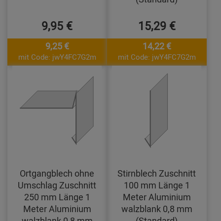
9,95 €
15,29 €
9,25 €
14,22 €
mit Code: jwY4FC7G2m
mit Code: jwY4FC7G2m
Ortgangblech ohne
Stirnblech Zuschnitt
Umschlag Zuschnitt
100 mm Länge 1
250 mm Länge 1
Meter Aluminium
Meter Aluminium
walzblank 0,8 mm
walzblank 0,8 mm
(Standard)