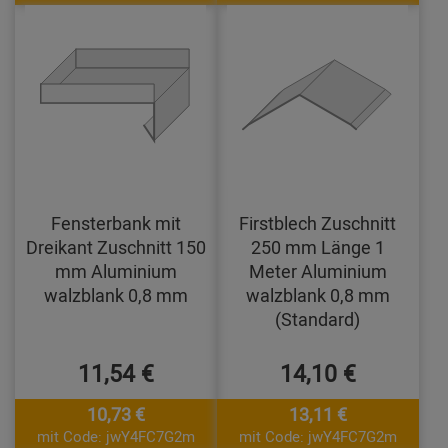
Fensterbank mit
Firstblech Zuschnitt
Dreikant Zuschnitt 150
250 mm Länge 1
mm Aluminium
Meter Aluminium
walzblank 0,8 mm
walzblank 0,8 mm
(Standard)
11,54 €
14,10 €
10,73 €
13,11 €
mit Code: jwY4FC7G2m
mit Code: jwY4FC7G2m