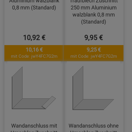
Aluminium walzblank
Traufblech Zuschnitt
0,8 mm (Standard)
250 mm Aluminium
walzblank 0,8 mm
(Standard)
10,92 €
9,95 €
10,16 €
9,25 €
mit Code: jwY4FC7G2m
mit Code: jwY4FC7G2m
Wandanschluss mit
Wandanschluss ohne