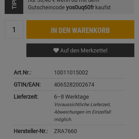
TIPP
Gutscheincode
yos0uq60fr
kaufst
IN DEN WARENKORB
Auf den Merkzettel
Art.Nr.:
10011015002
GTIN/EAN:
4065282002674
Lieferzeit:
6–8 Werktage
Voraussichtliche Lieferzeit,
Abweichungen im Einzelfall
möglich.
Hersteller-Nr.:
ZRA7660