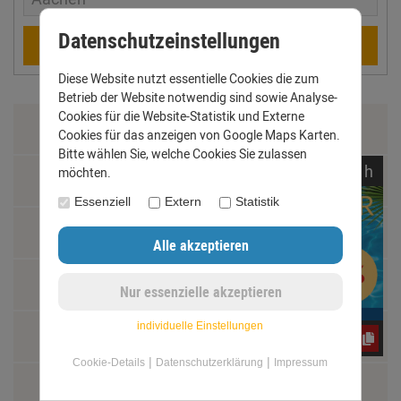
Datenschutzeinstellungen
Berechnen
Diese Website nutzt essentielle Cookies die zum
Betrieb der Website notwendig sind sowie Analyse-
Cookies für die Website-Statistik und Externe
Zahlung & Versand
Cookies für das anzeigen von Google Maps Karten.
Bitte wählen Sie, welche Cookies Sie zulassen
noch
04:
14:
11
h
möchten.
Datenschutz
Essenziell
Extern
Statistik
AGB
Impressum
individuelle Einstellungen
Kontakt
yos0uq60fr
|
|
Cookie-Details
Datenschutzerklärung
Impressum
Widerrufsrecht