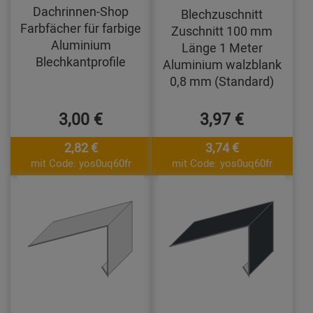
Dachrinnen-Shop
Blechzuschnitt
Farbfächer für farbige
Zuschnitt 100 mm
Aluminium
Länge 1 Meter
Blechkantprofile
Aluminium walzblank
0,8 mm (Standard)
3,00 €
3,97 €
2,82 €
3,74 €
mit Code: yos0uq60fr
mit Code: yos0uq60fr