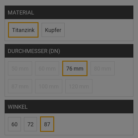
MATERIAL
Titanzink
Kupfer
DURCHMESSER (DN)
50 mm
60 mm
76 mm
80 mm
87 mm
100 mm
120 mm
WINKEL
60
72
87