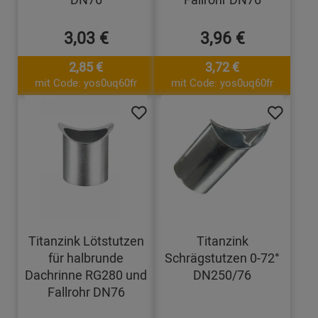
3,03 €
3,96 €
2,85 €
3,72 €
mit Code: yos0uq60fr
mit Code: yos0uq60fr
Titanzink Lötstutzen
Titanzink
für halbrunde
Schrägstutzen 0-72°
Dachrinne RG280 und
DN250/76
Fallrohr DN76