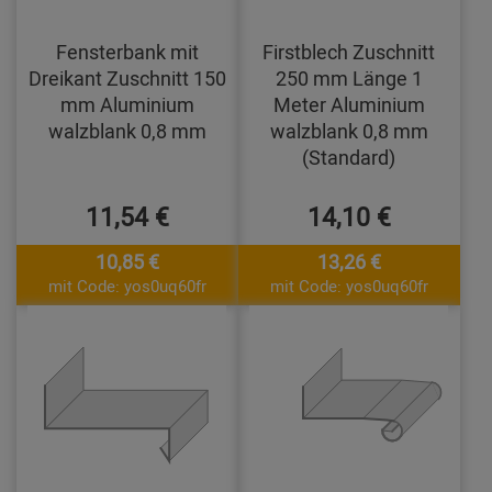
Fensterbank mit
Firstblech Zuschnitt
Dreikant Zuschnitt 150
250 mm Länge 1
mm Aluminium
Meter Aluminium
walzblank 0,8 mm
walzblank 0,8 mm
(Standard)
11,54 €
14,10 €
10,85 €
13,26 €
mit Code: yos0uq60fr
mit Code: yos0uq60fr