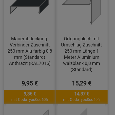
Mauerabdeckung-
Ortgangblech mit
Verbinder Zuschnitt
Umschlag Zuschnitt
250 mm Alu farbig 0,8
250 mm Länge 1
mm (Standard)
Meter Aluminium
Anthrazit (RAL7016)
walzblank 0,8 mm
(Standard)
9,95 €
15,29 €
9,35 €
14,37 €
mit Code: yos0uq60fr
mit Code: yos0uq60fr