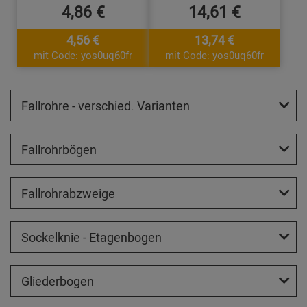
4,86 €
14,61 €
4,56 €
13,74 €
mit Code: yos0uq60fr
mit Code: yos0uq60fr
Fallrohre - verschied. Varianten
Fallrohrbögen
Fallrohrabzweige
Sockelknie - Etagenbogen
Gliederbogen