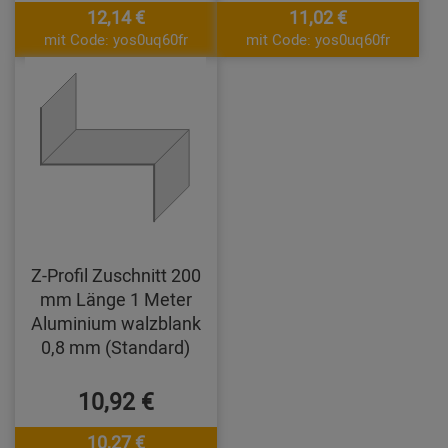
12,14 €
11,02 €
mit Code: yos0uq60fr
mit Code: yos0uq60fr
Z-Profil Zuschnitt 200
mm Länge 1 Meter
Aluminium walzblank
0,8 mm (Standard)
10,92 €
10,27 €