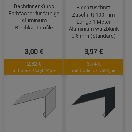
Dachrinnen-Shop
Blechzuschnitt
Farbfächer für farbige
Zuschnitt 100 mm
Aluminium
Länge 1 Meter
Blechkantprofile
Aluminium walzblank
0,8 mm (Standard)
3,00 €
3,97 €
2,82 €
3,74 €
mit Code: CxLyh2Ajne
mit Code: CxLyh2Ajne