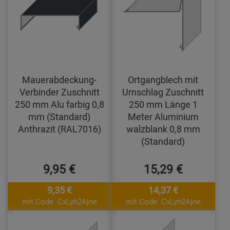
Mauerabdeckung-
Ortgangblech mit
Verbinder Zuschnitt
Umschlag Zuschnitt
250 mm Alu farbig 0,8
250 mm Länge 1
mm (Standard)
Meter Aluminium
Anthrazit (RAL7016)
walzblank 0,8 mm
(Standard)
9,95 €
15,29 €
9,35 €
14,37 €
mit Code: CxLyh2Ajne
mit Code: CxLyh2Ajne