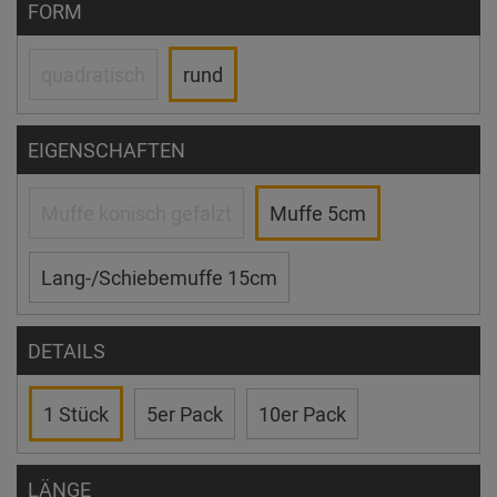
FORM
quadratisch
rund
EIGENSCHAFTEN
Muffe konisch gefalzt
Muffe 5cm
Lang-/Schiebemuffe 15cm
DETAILS
1 Stück
5er Pack
10er Pack
LÄNGE