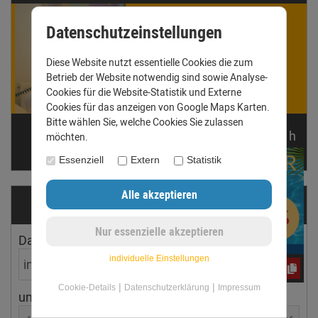
Winnie Werner
Datenschutzeinstellungen
ist für Dich da!
Gern beantworten wir Deine
Diese Website nutzt essentielle Cookies die zum
Fragen. Ruf uns an oder
Betrieb der Website notwendig sind sowie Analyse-
schreib eine E-Mail.
Cookies für die Website-Statistik und Externe
Cookies für das anzeigen von Google Maps Karten.
Bitte wählen Sie, welche Cookies Sie zulassen
Telefon: +49 (0) 3431 6060510
noch
14:
19:
48
h
möchten.
anfrage@dachrinnen-shop.de
Essenziell
Extern
Statistik
Dachrinnen­ermittler
Dachfläche
Dachneigung
individuelle Einstellungen
CxLyh2Ajne
|
|
Cookie-Details
Datenschutzerklärung
Impressum
ungefährer Ort