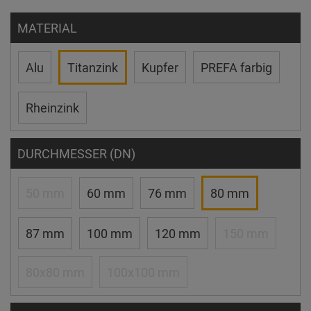
MATERIAL
Alu
Titanzink
Kupfer
PREFA farbig
Rheinzink
DURCHMESSER (DN)
50 mm
60 mm
76 mm
80 mm
87 mm
100 mm
120 mm
150 mm
80x80 mm
100x100 mm