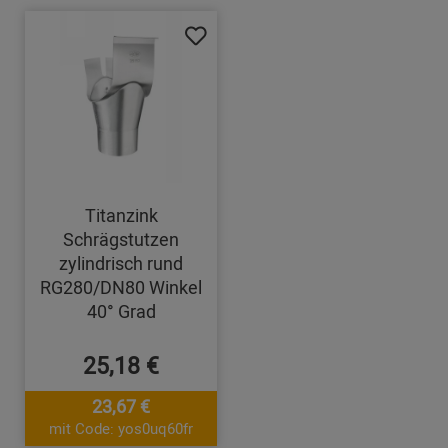
Titanzink
Schrägstutzen
zylindrisch rund
RG280/DN80 Winkel
40° Grad
25,18 €
23,67 €
mit Code: yos0uq60fr