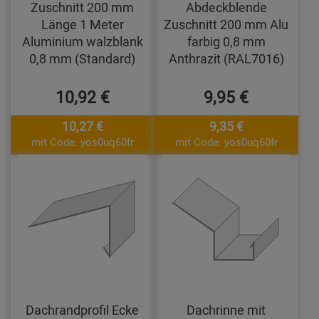
Zuschnitt 200 mm
Abdeckblende
Länge 1 Meter
Zuschnitt 200 mm Alu
Aluminium walzblank
farbig 0,8 mm
0,8 mm (Standard)
Anthrazit (RAL7016)
10,92 €
9,95 €
10,27 €
9,35 €
mit Code: yos0uq60fr
mit Code: yos0uq60fr
Dachrandprofil Ecke
Dachrinne mit