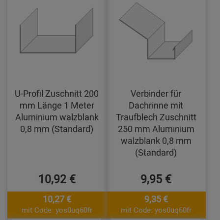
U-Profil Zuschnitt 200
Verbinder für
mm Länge 1 Meter
Dachrinne mit
Aluminium walzblank
Traufblech Zuschnitt
0,8 mm (Standard)
250 mm Aluminium
walzblank 0,8 mm
(Standard)
10,92 €
9,95 €
10,27 €
9,35 €
mit Code: yos0uq60fr
mit Code: yos0uq60fr