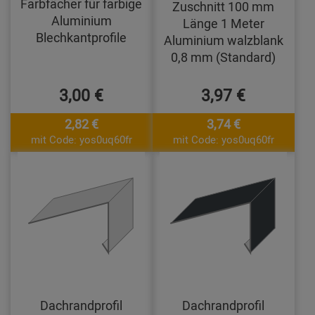
Farbfächer für farbige
Zuschnitt 100 mm
Aluminium
Länge 1 Meter
Blechkantprofile
Aluminium walzblank
0,8 mm (Standard)
3,00 €
3,97 €
2,82 €
3,74 €
mit Code: yos0uq60fr
mit Code: yos0uq60fr
Dachrandprofil
Dachrandprofil