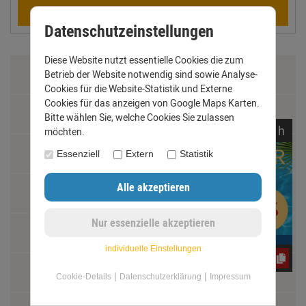
Berechnen
Datenschutzeinstellungen
Diese Website nutzt essentielle Cookies die zum
Zahlung & Versand
Betrieb der Website notwendig sind sowie Analyse-
Cookies für die Website-Statistik und Externe
Cookies für das anzeigen von Google Maps Karten.
Datenschutz
Bitte wählen Sie, welche Cookies Sie zulassen
noch
01:
28:
19
h
möchten.
AGB
Essenziell
Extern
Statistik
Impressum
Kontakt
individuelle Einstellungen
yos0uq60fr
Widerrufsrecht
|
|
Cookie-Details
Datenschutzerklärung
Impressum