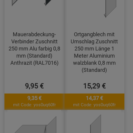
Mauerabdeckung-
Ortgangblech mit
Verbinder Zuschnitt
Umschlag Zuschnitt
250 mm Alu farbig 0,8
250 mm Länge 1
mm (Standard)
Meter Aluminium
Anthrazit (RAL7016)
walzblank 0,8 mm
(Standard)
9,95 €
15,29 €
9,35 €
14,37 €
mit Code: yos0uq60fr
mit Code: yos0uq60fr