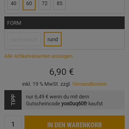
40
60
72
85
FORM
quadratisch
rund
Alle Artikelvarianten anzeigen
6,90 €
inkl. 19 % MwSt. zzgl.
Versandkosten
nur
6,49 €
wenn du mit dem
TIPP
Gutscheincode
yos0uq60fr
kaufst
IN DEN WARENKORB