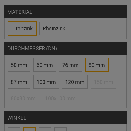
MATERIAL
Titanzink
Rheinzink
DURCHMESSER (DN)
50 mm
60 mm
76 mm
80 mm
87 mm
100 mm
120 mm
150 mm
80x80 mm
100x100 mm
WINKEL