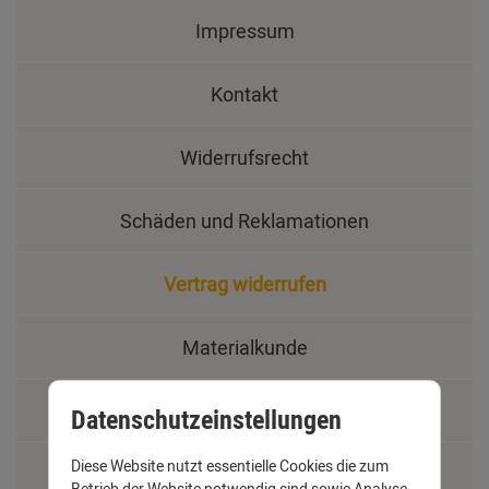
Impressum
Kontakt
Widerrufsrecht
Schäden und Reklamationen
Vertrag widerrufen
Materialkunde
Fachbegriffe
Datenschutzeinstellungen
Diese Website nutzt essentielle Cookies die zum
Jobs
Betrieb der Website notwendig sind sowie Analyse-