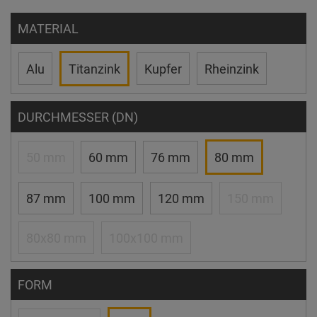
MATERIAL
Alu
Titanzink
Kupfer
Rheinzink
DURCHMESSER (DN)
50 mm
60 mm
76 mm
80 mm
87 mm
100 mm
120 mm
150 mm
80x80 mm
100x100 mm
FORM