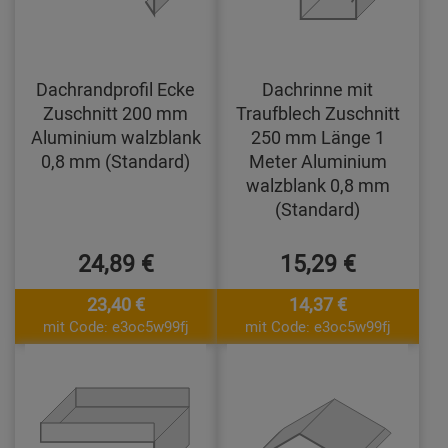
Dachrandprofil Ecke
Dachrinne mit
Zuschnitt 200 mm
Traufblech Zuschnitt
Aluminium walzblank
250 mm Länge 1
0,8 mm (Standard)
Meter Aluminium
walzblank 0,8 mm
(Standard)
24,89 €
15,29 €
23,40 €
14,37 €
mit Code: e3oc5w99fj
mit Code: e3oc5w99fj