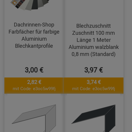
Dachrinnen-Shop
Blechzuschnitt
Farbfächer für farbige
Zuschnitt 100 mm
Aluminium
Länge 1 Meter
Blechkantprofile
Aluminium walzblank
0,8 mm (Standard)
3,00 €
3,97 €
2,82 €
3,74 €
mit Code: e3oc5w99fj
mit Code: e3oc5w99fj