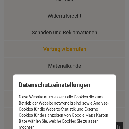
Widerrufsrecht
Schäden und Reklamationen
Vertrag widerrufen
Materialkunde
Fachbegriffe
Datenschutzeinstellungen
Diese Website nutzt essentielle Cookies die zum
Jobs
Betrieb der Website notwendig sind sowie Analyse-
Cookies für die Website-Statistik und Externe
Montage und Installationshilfen
Cookies für das anzeigen von Google Maps Karten.
Bitte wählen Sie, welche Cookies Sie zulassen
noch
12:
54:
08
h
möchten.