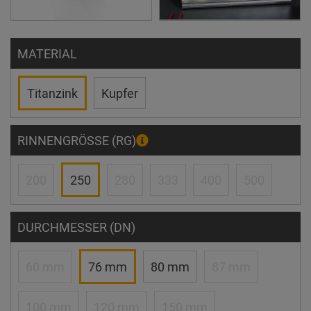
MATERIAL
Titanzink
Kupfer
RINNENGRÖSSE (RG)
200
250
280
333
400
500
DURCHMESSER (DN)
60 mm
76 mm
80 mm
87 mm
100 mm
120 mm
150 mm