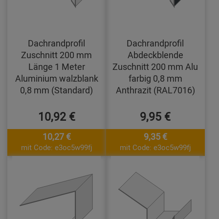
Dachrandprofil
Dachrandprofil
Zuschnitt 200 mm
Abdeckblende
Länge 1 Meter
Zuschnitt 200 mm Alu
Aluminium walzblank
farbig 0,8 mm
0,8 mm (Standard)
Anthrazit (RAL7016)
10,92 €
9,95 €
10,27 €
9,35 €
mit Code: e3oc5w99fj
mit Code: e3oc5w99fj