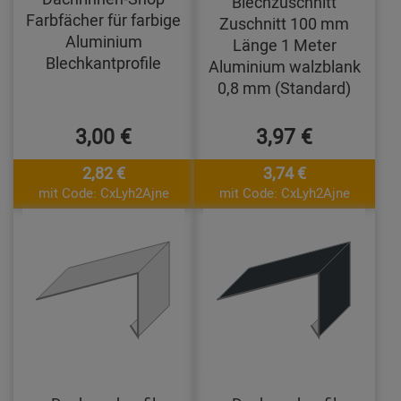
Blechzuschnitt
Farbfächer für farbige
Zuschnitt 100 mm
Aluminium
Länge 1 Meter
Blechkantprofile
Aluminium walzblank
0,8 mm (Standard)
3,00 €
3,97 €
2,82 €
3,74 €
mit Code: CxLyh2Ajne
mit Code: CxLyh2Ajne