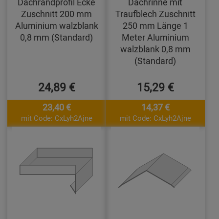
Dachrandprofil Ecke
Dachrinne mit
Zuschnitt 200 mm
Traufblech Zuschnitt
Aluminium walzblank
250 mm Länge 1
0,8 mm (Standard)
Meter Aluminium
walzblank 0,8 mm
(Standard)
24,89 €
15,29 €
23,40 €
14,37 €
mit Code: CxLyh2Ajne
mit Code: CxLyh2Ajne