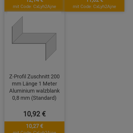
mit Code: CxLyh2Ajne
mit Code: CxLyh2Ajne
Z-Profil Zuschnitt 200
mm Länge 1 Meter
Aluminium walzblank
0,8 mm (Standard)
10,92 €
10,27 €
mit Code: CxLyh2Ajne