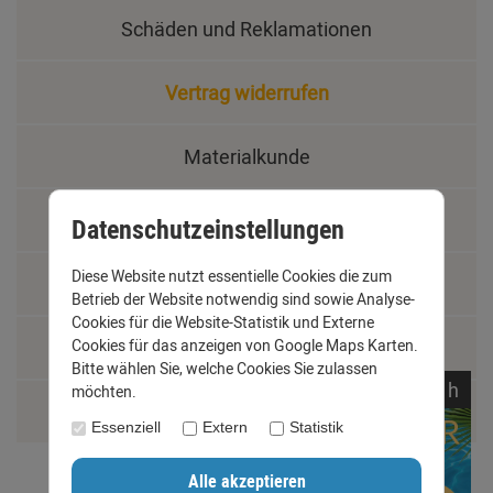
Schäden und Reklamationen
Vertrag widerrufen
Materialkunde
Fachbegriffe
Datenschutzeinstellungen
Diese Website nutzt essentielle Cookies die zum
Jobs
Betrieb der Website notwendig sind sowie Analyse-
Cookies für die Website-Statistik und Externe
Cookies für das anzeigen von Google Maps Karten.
Montage und Installationshilfen
Bitte wählen Sie, welche Cookies Sie zulassen
noch
19:
02:
24
h
möchten.
Größentabelle
Essenziell
Extern
Statistik