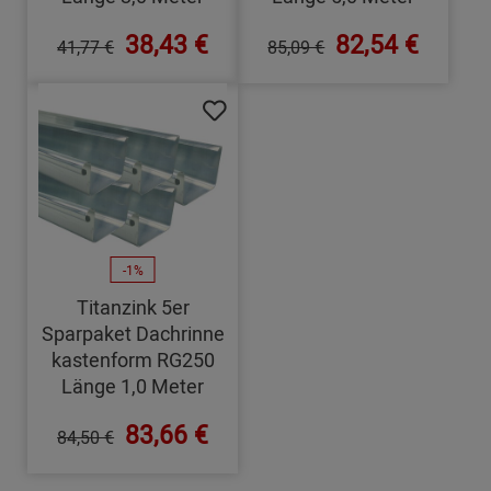
38,43 €
82,54 €
41,77 €
85,09 €
-1%
Titanzink 5er
Sparpaket Dachrinne
kastenform RG250
Länge 1,0 Meter
83,66 €
84,50 €