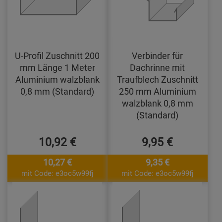
U-Profil Zuschnitt 200
Verbinder für
mm Länge 1 Meter
Dachrinne mit
Aluminium walzblank
Traufblech Zuschnitt
0,8 mm (Standard)
250 mm Aluminium
walzblank 0,8 mm
(Standard)
10,92 €
9,95 €
10,27 €
9,35 €
mit Code: e3oc5w99fj
mit Code: e3oc5w99fj