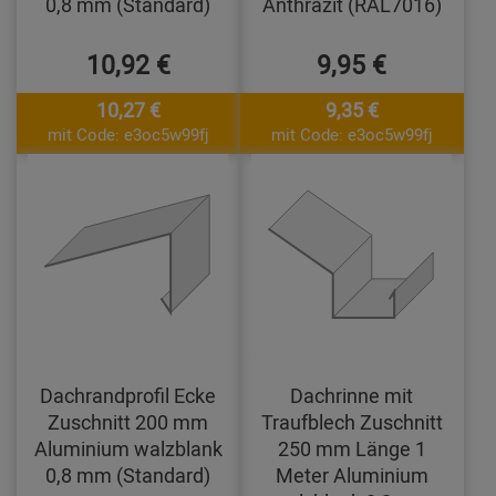
0,8 mm (Standard)
Anthrazit (RAL7016)
10,92 €
9,95 €
10,27 €
9,35 €
mit Code: e3oc5w99fj
mit Code: e3oc5w99fj
Dachrandprofil Ecke
Dachrinne mit
Zuschnitt 200 mm
Traufblech Zuschnitt
Aluminium walzblank
250 mm Länge 1
0,8 mm (Standard)
Meter Aluminium