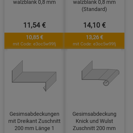
walzblank 0,8 mm
walzblank 0,8 mm
(Standard)
11,54 €
14,10 €
10,85 €
13,26 €
mit Code: e3oc5w99fj
mit Code: e3oc5w99fj
Gesimsabdeckungen
Gesimsabdeckung
mit Dreikant Zuschnitt
Knick und Wulst
200 mm Länge 1
Zuschnitt 200 mm