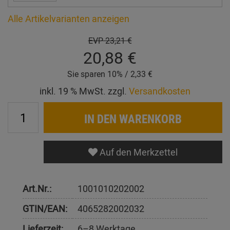
Alle Artikelvarianten anzeigen
EVP
23,21 €
20,88 €
Sie sparen 10% / 2,33 €
inkl. 19 % MwSt. zzgl.
Versandkosten
IN DEN WARENKORB
Auf den Merkzettel
Art.Nr.:
1001010202002
GTIN/EAN:
4065282002032
Lieferzeit:
6–8 Werktage