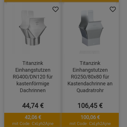
Titanzink
Titanzink
Einhangstutzen
Einhangstutzen
RG400/DN120 für
RG250/80x80 für
kastenförmige
Kastendachrinne an
Dachrinnen
Quadratrohr
44,74 €
106,45 €
42,06 €
100,06 €
mit Code: CxLyh2Ajne
mit Code: CxLyh2Ajne