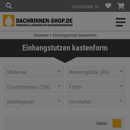
STEUERZONE: DE
Startseite
Einhangstutzen kastenform
Einhangstutzen kastenform
Material
Rinnengröße (RG)
Durchmesser (DN)
Form
Montageart
Hersteller
Seiten:
1