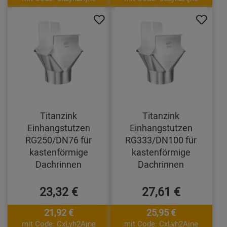
Titanzink
Titanzink
Einhangstutzen
Einhangstutzen
RG250/DN76 für
RG333/DN100 für
kastenförmige
kastenförmige
Dachrinnen
Dachrinnen
23,32 €
27,61 €
21,92 €
25,95 €
mit Code: CxLyh2Ajne
mit Code: CxLyh2Ajne