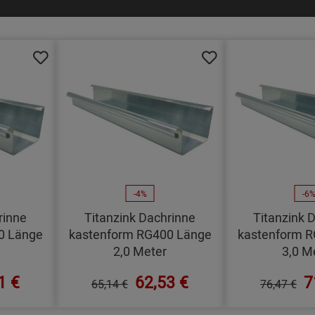
-4%
-6
rinne
Titanzink Dachrinne
Titanzink 
0 Länge
kastenform RG400 Länge
kastenform 
2,0 Meter
3,0 M
1 €
62,53 €
7
65,14 €
76,47 €