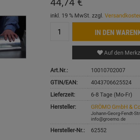
44,74 €
inkl. 19 % MwSt. zzgl.
Versandkoste
IN DEN WAREN
Auf den Merkz
Art.Nr.:
10010702007
GTIN/EAN:
4043706625524
Lieferzeit:
6-8 Tage (Mo-Fr)
Hersteller:
GRÖMO GmbH & Co
Johann-Georg-Fendt-Str
info@groemo.de
Hersteller-Nr.:
62552