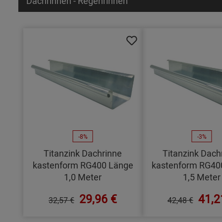
Dachrinnen - Regenrinnen
-8%
-3%
Titanzink Dachrinne
Titanzink Dach
kastenform RG400 Länge
kastenform RG40
1,0 Meter
1,5 Meter
29,96 €
41,2
32,57 €
42,48 €