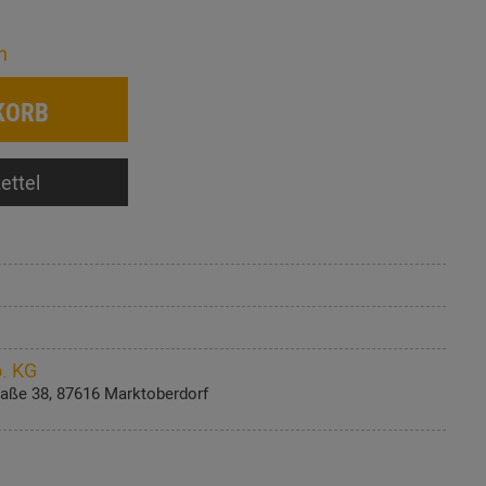
n
KORB
ettel
. KG
aße 38, 87616 Marktoberdorf