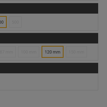
00
500
87 mm
100 mm
120 mm
150 mm