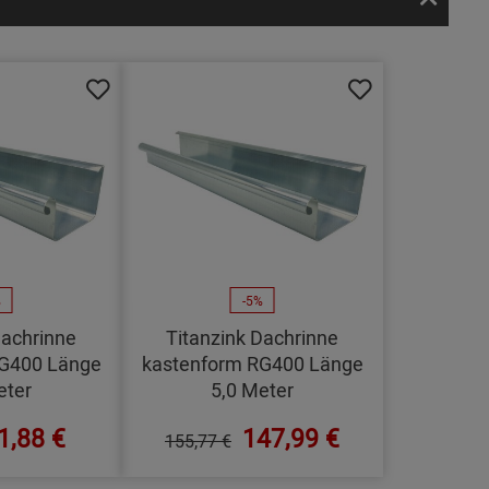
%
-5%
Dachrinne
Titanzink Dachrinne
RG400 Länge
kastenform RG400 Länge
eter
5,0 Meter
1,88 €
147,99 €
155,77 €