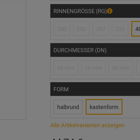
RINNENGRÖSSE (RG)
200
250
280
333
4
DURCHMESSER (DN)
60 mm
76 mm
80 mm
FORM
halbrund
kastenform
Alle Artikelvarianten anzeigen