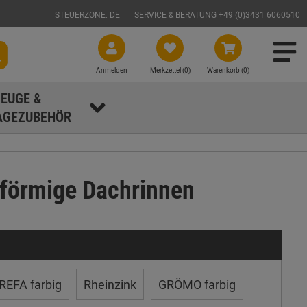
STEUERZONE: DE
SERVICE & BERATUNG +49 (0)3431 6060510
Anmelden
Merkzettel (
0
)
Warenkorb (0)
EUGE &
GEZUBEHÖR
nförmige Dachrinnen
REFA farbig
Rheinzink
GRÖMO farbig