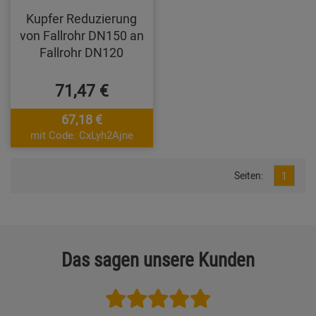
Kupfer Reduzierung
von Fallrohr DN150 an
Fallrohr DN120
71,47 €
67,18 €
mit Code: CxLyh2Ajne
Seiten:
1
Das sagen unsere Kunden