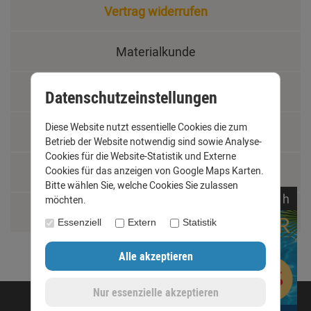
Vertrag widerrufen
Materialkunde
Fachbegriffe
Datenschutzeinstellungen
Diese Website nutzt essentielle Cookies die zum
Jobs
Betrieb der Website notwendig sind sowie Analyse-
Cookies für die Website-Statistik und Externe
Cookies für das anzeigen von Google Maps Karten.
Montage und Installationshilfen
Bitte wählen Sie, welche Cookies Sie zulassen
noch
11:
14:
10
h
möchten.
Größentabelle
Essenziell
Extern
Statistik
©opyright 2020 - www.dachrinnen-shop.de