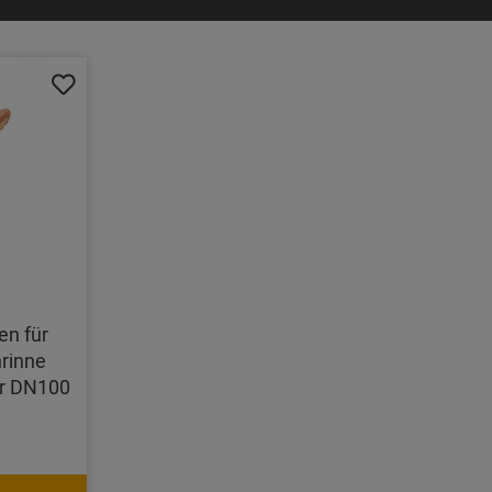
en für
rinne
hr DN100