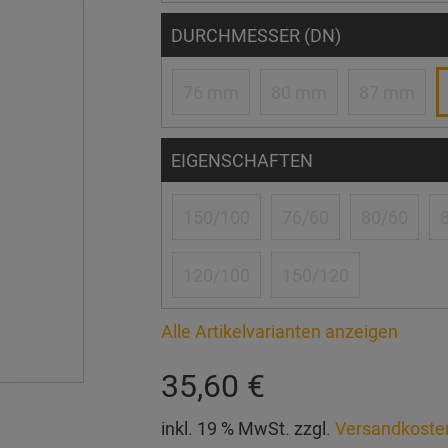
DURCHMESSER (DN)
76 mm
80 mm
87 mm
EIGENSCHAFTEN
150/100
76/60
80/60
120/100
150/120
Alle Artikelvarianten anzeigen
35,60 €
inkl. 19 % MwSt. zzgl.
Versandkoste