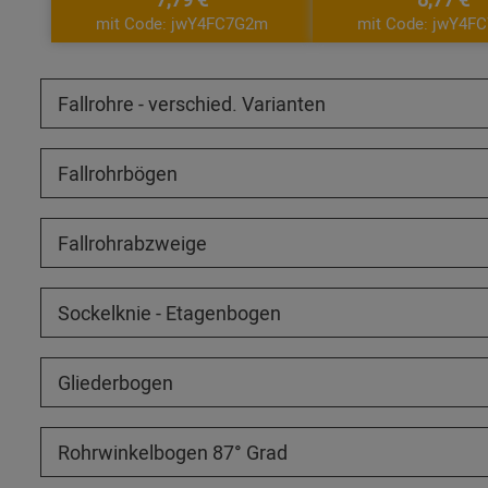
mit Code: jwY4FC7G2m
mit Code: jwY4F
Fallrohre - verschied. Varianten
Fallrohrbögen
Fallrohrabzweige
Sockelknie - Etagenbogen
Gliederbogen
Rohrwinkelbogen 87° Grad