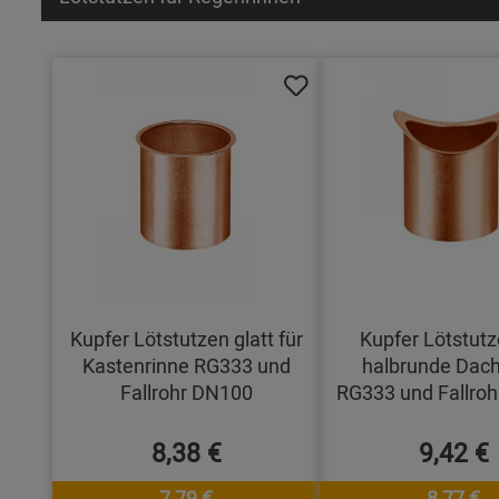
Kupfer Lötstutzen glatt für
Kupfer Lötstutz
Kastenrinne RG333 und
halbrunde Dach
Fallrohr DN100
RG333 und Fallro
8,38 €
9,42 €
7,79 €
8,77 €