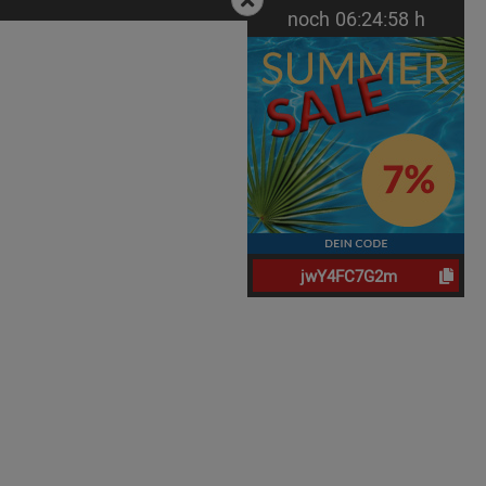
noch
06:
24:
57
h
jwY4FC7G2m