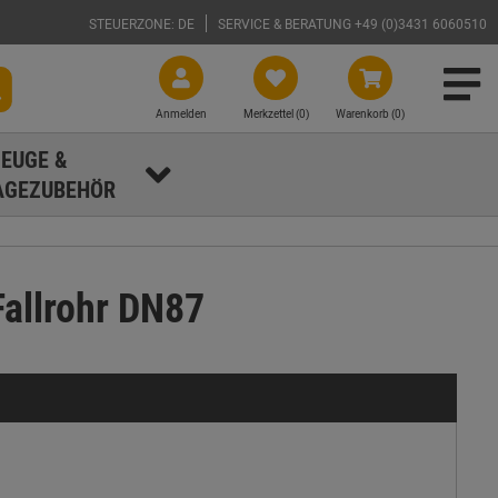
STEUERZONE: DE
SERVICE & BERATUNG +49 (0)3431 6060510
Anmelden
Merkzettel (
0
)
Warenkorb (0)
EUGE &
GEZUBEHÖR
Fallrohr DN87