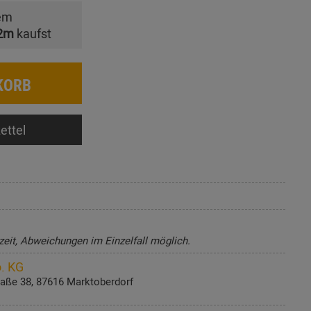
em
2m
kaufst
KORB
ettel
zeit, Abweichungen im Einzelfall möglich.
. KG
aße 38, 87616 Marktoberdorf