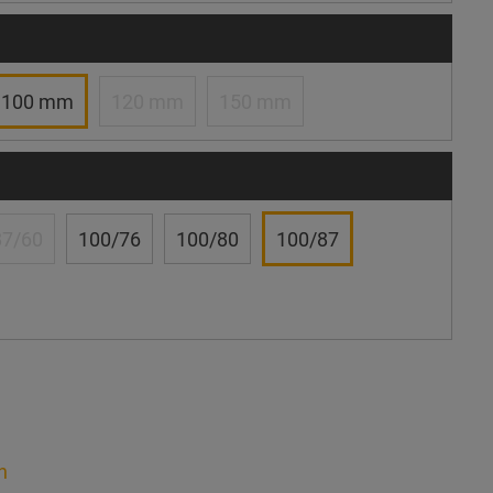
100 mm
120 mm
150 mm
87/60
100/76
100/80
100/87
n