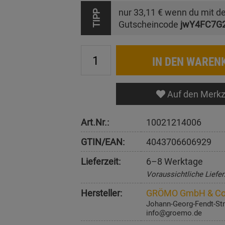
nur
33,11 €
wenn du mit d
TIPP
Gutscheincode
jwY4FC7G
IN DEN WAREN
Auf den Merkz
Art.Nr.:
10021214006
GTIN/EAN:
4043706606929
Lieferzeit:
6–8 Werktage
Voraussichtliche Liefer
Hersteller:
GRÖMO GmbH & Co
Johann-Georg-Fendt-Str
info@groemo.de