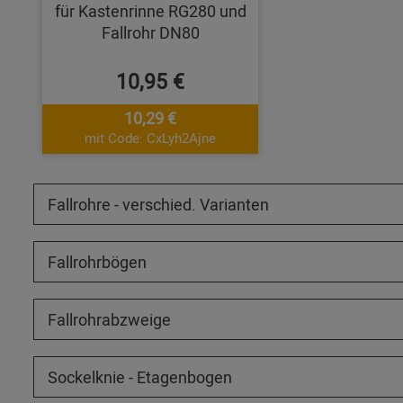
für Kastenrinne RG280 und
Fallrohr DN80
10,95 €
10,29 €
mit Code: CxLyh2Ajne
Fallrohre - verschied. Varianten
Fallrohrbögen
Fallrohrabzweige
Sockelknie - Etagenbogen