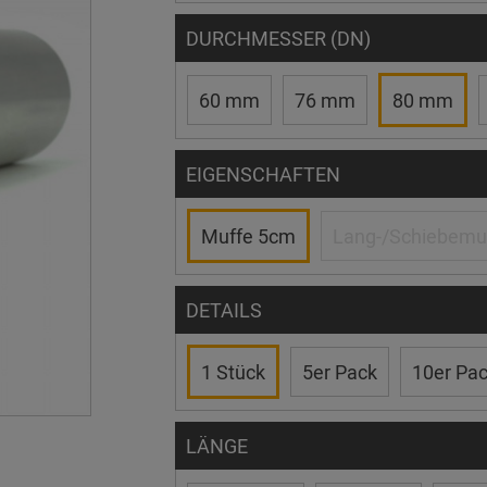
DURCHMESSER (DN)
60 mm
76 mm
80 mm
EIGENSCHAFTEN
Muffe 5cm
Lang-/Schiebemu
DETAILS
1 Stück
5er Pack
10er Pa
LÄNGE