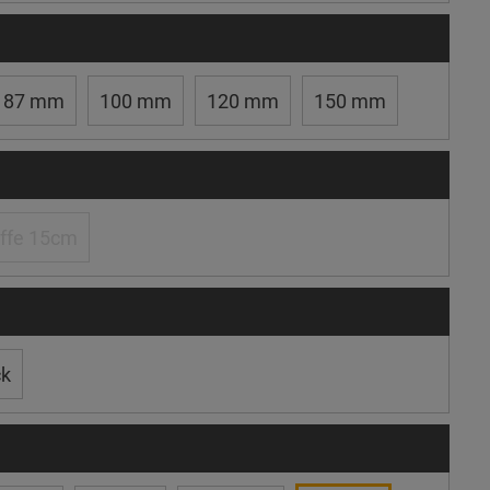
87 mm
100 mm
120 mm
150 mm
ffe 15cm
ck