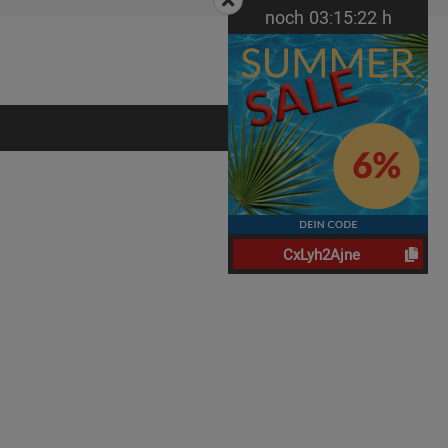
noch
03:
15:
21
h
CxLyh2Ajne