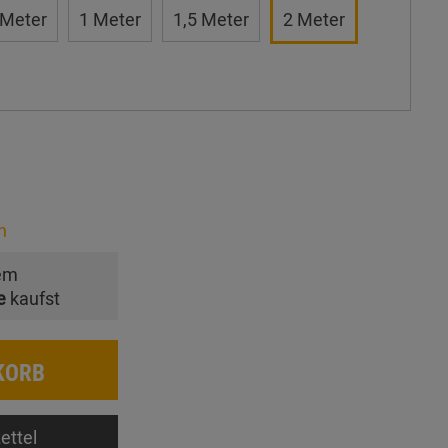
 Meter
1 Meter
1,5 Meter
2 Meter
n
em
e
kaufst
KORB
ettel