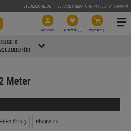
STEUERZONE: DE
SERVICE & BERATUNG +49 (0)3431 6060510
Anmelden
Merkzettel (
0
)
Warenkorb (0)
EUGE &
GEZUBEHÖR
2 Meter
REFA farbig
Rheinzink