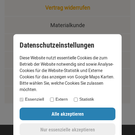
Vertrag widerrufen
Materialkunde
Fachbegriffe
Datenschutzeinstellungen
Diese Website nutzt essentielle Cookies die zum
Jobs
Betrieb der Website notwendig sind sowie Analyse-
Cookies für die Website-Statistik und Externe
Cookies für das anzeigen von Google Maps Karten.
Montage und Installationshilfen
Bitte wählen Sie, welche Cookies Sie zulassen
möchten.
Größentabelle
Essenziell
Extern
Statistik
©opyright 2020 - www.dachrinnen-shop.de