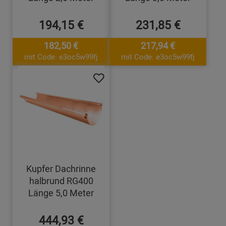
194,15 €
231,85 €
182,50 €
217,94 €
mit Code: e3oc5w99fj
mit Code: e3oc5w99fj
Kupfer Dachrinne
halbrund RG400
Länge 5,0 Meter
444,93 €