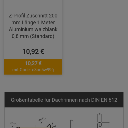
Z-Profil Zuschnitt 200
mm Länge 1 Meter
Aluminium walzblank
0,8 mm (Standard)
10,92 €
10,27 €
mit Code: e3oc5w99fj
Größentabelle für Dachrinnen nach DIN EN 612