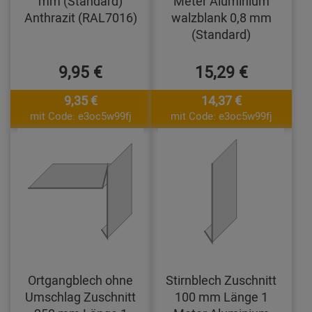
mm (Standard)
Meter Aluminium
Anthrazit (RAL7016)
walzblank 0,8 mm
(Standard)
9,95 €
15,29 €
9,35 €
14,37 €
mit Code: e3oc5w99fj
mit Code: e3oc5w99fj
Ortgangblech ohne
Stirnblech Zuschnitt
Umschlag Zuschnitt
100 mm Länge 1