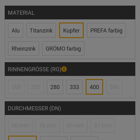
MATERIAL
Alu
Titanzink
Kupfer
PREFA farbig
Rheinzink
GRÖMO farbig
RINNENGRÖSSE (RG)
200
250
280
333
400
500
DURCHMESSER (DN)
60 mm
76 mm
80 mm
87 mm