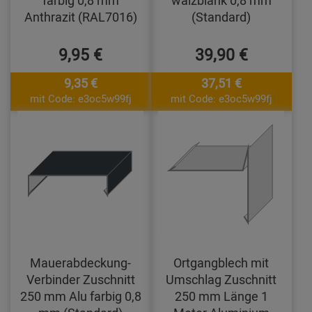
farbig 0,8 mm
walzblank 0,8 mm
Anthrazit (RAL7016)
(Standard)
9,95 €
39,90 €
9,35 €
37,51 €
mit Code: e3oc5w99fj
mit Code: e3oc5w99fj
Mauerabdeckung-
Ortgangblech mit
Verbinder Zuschnitt
Umschlag Zuschnitt
250 mm Alu farbig 0,8
250 mm Länge 1