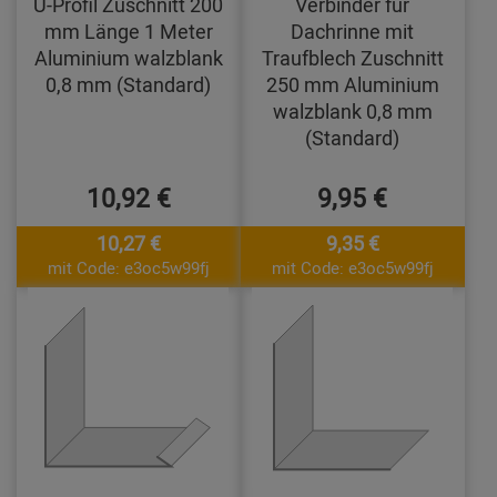
U-Profil Zuschnitt 200
Verbinder für
mm Länge 1 Meter
Dachrinne mit
Aluminium walzblank
Traufblech Zuschnitt
0,8 mm (Standard)
250 mm Aluminium
walzblank 0,8 mm
(Standard)
10,92 €
9,95 €
10,27 €
9,35 €
mit Code: e3oc5w99fj
mit Code: e3oc5w99fj