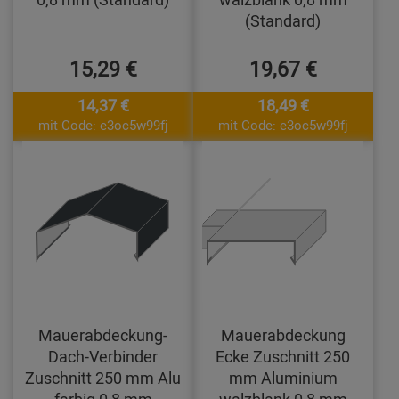
(Standard)
15,29 €
19,67 €
14,37 €
18,49 €
mit Code: e3oc5w99fj
mit Code: e3oc5w99fj
Mauerabdeckung-
Mauerabdeckung
Dach-Verbinder
Ecke Zuschnitt 250
Zuschnitt 250 mm Alu
mm Aluminium