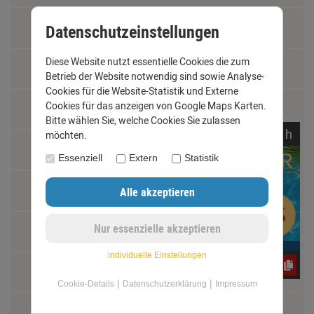
AGB
Datenschutzeinstellungen
Diese Website nutzt essentielle Cookies die zum
Impressum
Betrieb der Website notwendig sind sowie Analyse-
Cookies für die Website-Statistik und Externe
Cookies für das anzeigen von Google Maps Karten.
Kontakt
Bitte wählen Sie, welche Cookies Sie zulassen
noch
05:
36:
32
h
möchten.
Widerrufsrecht
Essenziell
Extern
Statistik
Schäden und Reklamationen
Vertrag widerrufen
individuelle Einstellungen
e3oc5w99fj
Materialkunde
|
|
Cookie-Details
Datenschutzerklärung
Impressum
Fachbegriffe