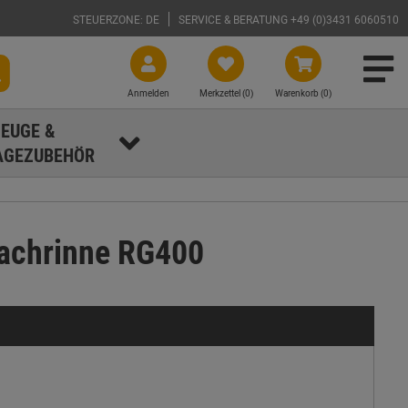
STEUERZONE: DE
SERVICE & BERATUNG +49 (0)3431 6060510
Anmelden
Merkzettel (
0
)
Warenkorb (0)
EUGE &
GEZUBEHÖR
Dachrinne RG400