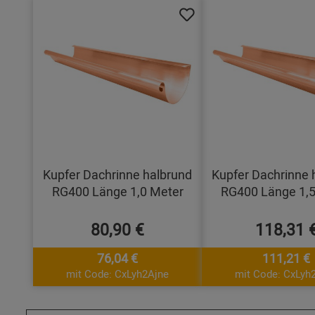
Kupfer Dachrinne halbrund
Kupfer Dachrinne 
RG400 Länge 1,0 Meter
RG400 Länge 1,5
80,90 €
118,31 
76,04 €
111,21 €
mit Code: CxLyh2Ajne
mit Code: CxLyh