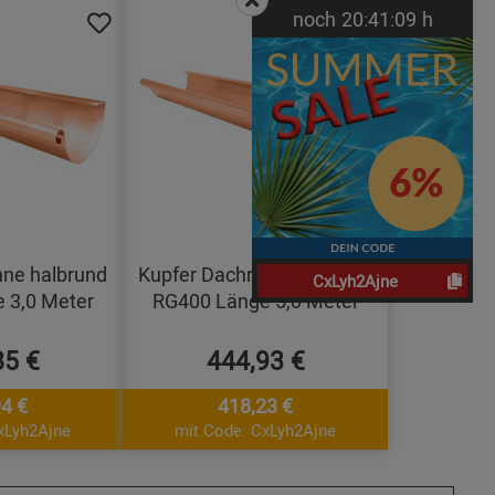
noch
20:
41:
08
h
nne halbrund
Kupfer Dachrinne halbrund
CxLyh2Ajne
 3,0 Meter
RG400 Länge 5,0 Meter
85 €
444,93 €
4 €
418,23 €
xLyh2Ajne
mit Code: CxLyh2Ajne