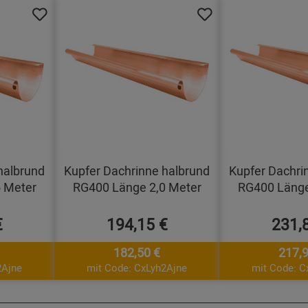
halbrund
Kupfer Dachrinne halbrund
Kupfer Dachri
 Meter
RG400 Länge 2,0 Meter
RG400 Länge
€
194,15 €
231,
182,50 €
217,9
2Ajne
mit Code: CxLyh2Ajne
mit Code: C