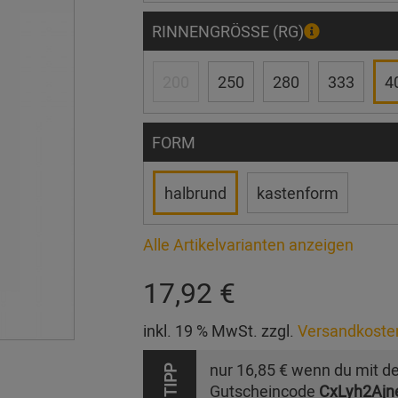
RINNENGRÖSSE (RG)
200
250
280
333
4
FORM
halbrund
kastenform
Alle Artikelvarianten anzeigen
17,92 €
inkl. 19 % MwSt. zzgl.
Versandkoste
nur
16,85 €
wenn du mit d
TIPP
Gutscheincode
CxLyh2Ajn