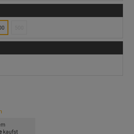
00
500
n
em
e
kaufst