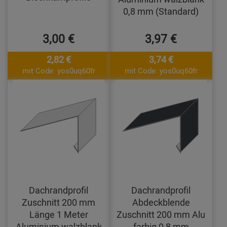
0,8 mm (Standard)
3,00 €
3,97 €
2,82 €
3,74 €
mit Code: yos0uq60fr
mit Code: yos0uq60fr
Dachrandprofil
Dachrandprofil
Zuschnitt 200 mm
Abdeckblende
Länge 1 Meter
Zuschnitt 200 mm Alu
Aluminium walzblank
farbig 0,8 mm