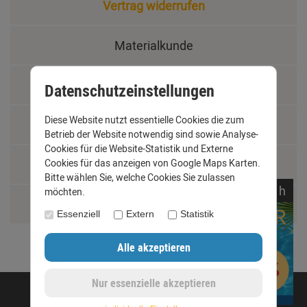
Vertrag widerrufen
Materialkunde
Fachbegriffe
Datenschutzeinstellungen
Diese Website nutzt essentielle Cookies die zum
Jobs
Betrieb der Website notwendig sind sowie Analyse-
Cookies für die Website-Statistik und Externe
Cookies für das anzeigen von Google Maps Karten.
Montage und Installationshilfen
Bitte wählen Sie, welche Cookies Sie zulassen
noch
07:
05:
16
h
möchten.
Größentabelle
Essenziell
Extern
Statistik
©opyright 2020 - www.dachrinnen-shop.de