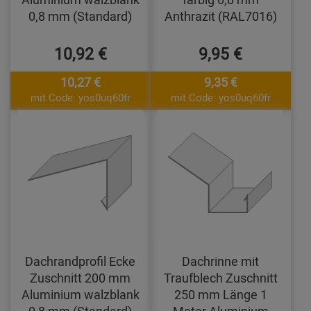
0,8 mm (Standard)
Anthrazit (RAL7016)
10,92 €
9,95 €
10,27 €
9,35 €
mit Code: yos0uq60fr
mit Code: yos0uq60fr
Dachrandprofil Ecke
Dachrinne mit
Zuschnitt 200 mm
Traufblech Zuschnitt
Aluminium walzblank
250 mm Länge 1