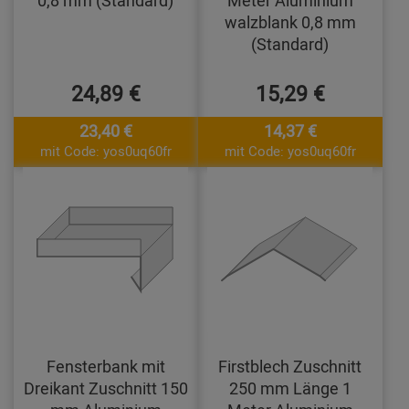
0,8 mm (Standard)
Meter Aluminium
walzblank 0,8 mm
(Standard)
24,89 €
15,29 €
23,40 €
14,37 €
mit Code: yos0uq60fr
mit Code: yos0uq60fr
Fensterbank mit
Firstblech Zuschnitt
Dreikant Zuschnitt 150
250 mm Länge 1