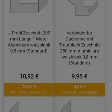
U-Profil Zuschnitt 200
Verbinder für
mm Länge 1 Meter
Dachrinne mit
Aluminium walzblank
Traufblech Zuschnitt
0,8 mm (Standard)
250 mm Aluminium
walzblank 0,8 mm
(Standard)
10,92 €
9,95 €
10,27 €
9,35 €
mit Code: yos0uq60fr
mit Code: yos0uq60fr