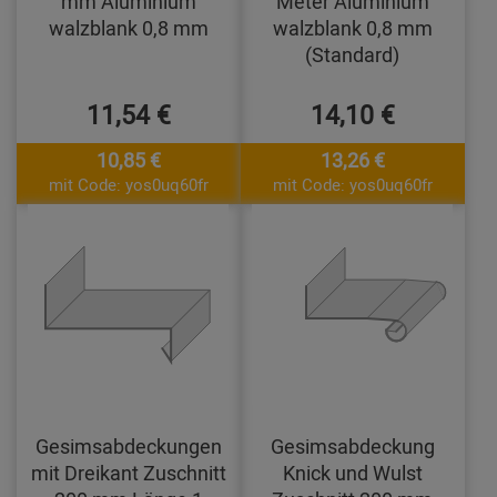
mm Aluminium
Meter Aluminium
walzblank 0,8 mm
walzblank 0,8 mm
(Standard)
11,54 €
14,10 €
10,85 €
13,26 €
mit Code: yos0uq60fr
mit Code: yos0uq60fr
Gesimsabdeckungen
Gesimsabdeckung
mit Dreikant Zuschnitt
Knick und Wulst