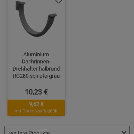
Aluminium
Dachrinnen-
Drehhalter halbrund
RG280 schiefergrau
10,23 €
9,62 €
mit Code: yos0uq60fr
weitere Produkte