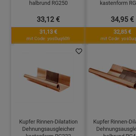
halbrund RG250
kastenform R
33,12 €
34,95 €
31,13 €
32,85 €
mit Code: yos0uq60fr
mit Code: yos0uq
Kupfer Rinnen-Dilatation
Kupfer Rinnen-Dil
Dehnungsausgleicher
Dehnungsausgle