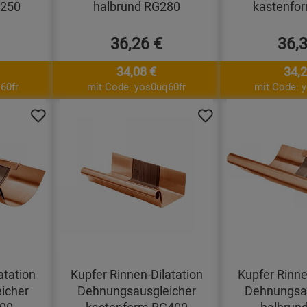
G250
halbrund RG280
kastenfo
36,26 €
36,
34,08 €
34,2
60fr
mit Code: yos0uq60fr
mit Code: 
atation
Kupfer Rinnen-Dilatation
Kupfer Rinne
icher
Dehnungsausgleicher
Dehnungsau