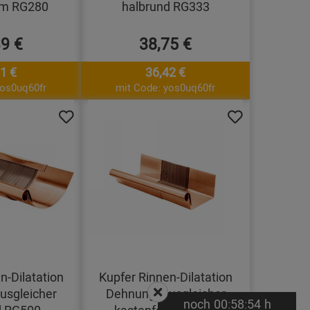
rm RG280
halbrund RG333
39 €
38,75 €
1 €
36,42 €
yos0uq60fr
mit Code: yos0uq60fr
n-Dilatation
Kupfer Rinnen-Dilatation
sgleicher
Dehnungsausgleicher
noch
00:
58:
53
h