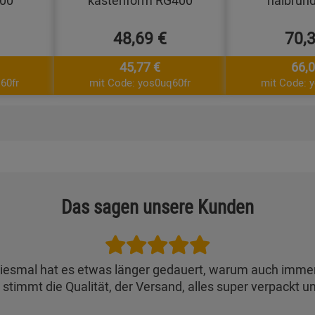
400
kastenform RG400
halbrun
48,69 €
70,
45,77 €
66,0
60fr
mit Code: yos0uq60fr
mit Code: 
Das sagen unsere Kunden
iesmal hat es etwas länger gedauert, warum auch imme
 stimmt die Qualität, der Versand, alles super verpackt un