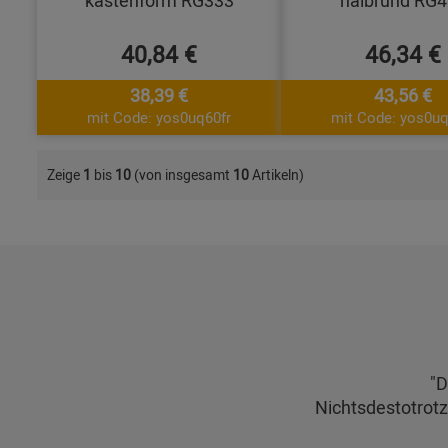
kastenform RG333
halbrund RG
40,84 €
46,34 €
38,39 €
43,56 €
mit Code: yos0uq60fr
mit Code: yos0uq
Zeige
1
bis
10
(von insgesamt
10
Artikeln)
"D
Nichtsdestotrotz