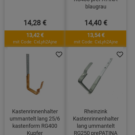
blaugrau
14,28 €
14,40 €
13,42 €
13,54 €
mit Code: CxLyh2Ajne
mit Code: CxLyh2Ajne
Kastenrinnenhalter
Rheinzink
ummantelt lang 25/6
Kastenrinnenhalter
kastenform RG400
lang ummantelt
Kupfer
RG250 prePATINA