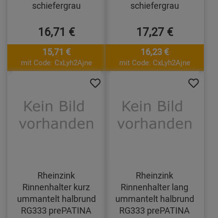
schiefergrau
schiefergrau
16,71 €
17,27 €
15,71 €
16,23 €
mit Code: CxLyh2Ajne
mit Code: CxLyh2Ajne
Rheinzink
Rheinzink
Rinnenhalter kurz
Rinnenhalter lang
ummantelt halbrund
ummantelt halbrund
RG333 prePATINA
RG333 prePATINA