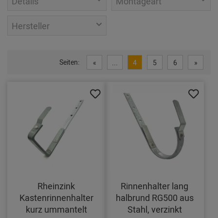
Details
Montageart
Hersteller
Seiten:
«
...
4
5
6
»
Rheinzink
Rinnenhalter lang
Kastenrinnenhalter
halbrund RG500 aus
kurz ummantelt
Stahl, verzinkt