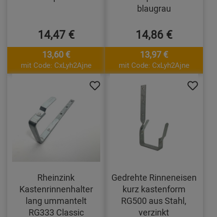
blaugrau
14,47 €
14,86 €
13,60 €
13,97 €
mit Code: CxLyh2Ajne
mit Code: CxLyh2Ajne
Rheinzink
Gedrehte Rinneneisen
Kastenrinnenhalter
kurz kastenform
lang ummantelt
RG500 aus Stahl,
RG333 Classic
verzinkt