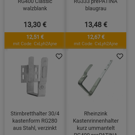
RG400 Classic
RG333 prePATINA
walzblank
blaugrau
13,30 €
13,48 €
12,51 €
12,67 €
mit Code: CxLyh2Ajne
mit Code: CxLyh2Ajne
Stirnbretthalter 30/4
Rheinzink
kastenform RG280
Kastenrinnenhalter
aus Stahl, verzinkt
kurz ummantelt
RG400 prePATINA