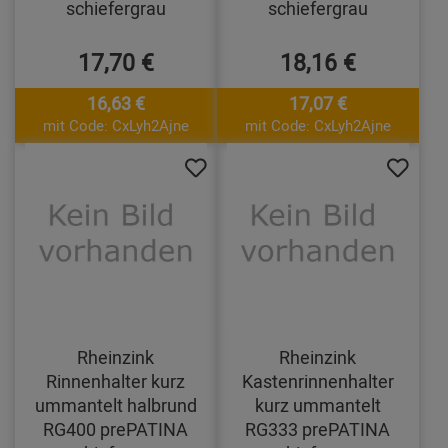
schiefergrau
schiefergrau
17,70 €
18,16 €
16,63 €
17,07 €
mit Code: CxLyh2Ajne
mit Code: CxLyh2Ajne
Rheinzink
Rheinzink
Rinnenhalter kurz
Kastenrinnenhalter
ummantelt halbrund
kurz ummantelt
RG400 prePATINA
RG333 prePATINA