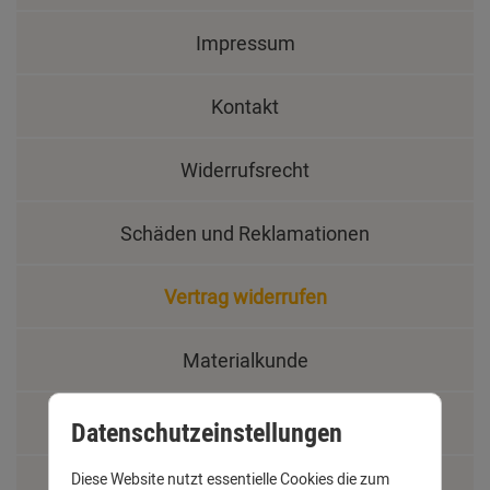
Impressum
Kontakt
Widerrufsrecht
Schäden und Reklamationen
Vertrag widerrufen
Materialkunde
Fachbegriffe
Datenschutzeinstellungen
Diese Website nutzt essentielle Cookies die zum
Jobs