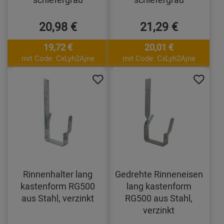
20,98 €
21,29 €
19,72 €
20,01 €
mit Code: CxLyh2Ajne
mit Code: CxLyh2Ajne
Rinnenhalter lang
Gedrehte Rinneneisen
kastenform RG500
lang kastenform
aus Stahl, verzinkt
RG500 aus Stahl,
verzinkt