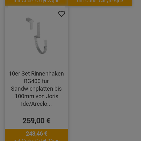
mit Code: CxLyh2Ajne
mit Code: CxLyh2Ajne
10er Set Rinnenhaken
RG400 für
Sandwichplatten bis
100mm von Joris
Ide/Arcelo...
259,00 €
243,46 €
mit Code: CxLyh2Ajne