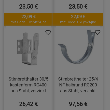
23,50 €
23,50 €
22,09 €
22,09 €
mit Code: CxLyh2Ajne
mit Code: CxLyh2Ajne
Stirnbretthalter 30/5
Stirnbretthalter 25/4
kastenform RG400
NF halbrund RG200
aus Stahl, verzinkt
aus Stahl, verzinkt
26,42 €
97,56 €