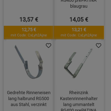
blaugrau
13,57 €
14,05 €
12,75 €
13,21 €
mit Code: CxLyh2Ajne
mit Code: CxLyh2Ajne
Gedrehte Rinneneisen
Rheinzink
lang halbrund RG500
Kastenrinnenhalter
aus Stahl, verzinkt
lang ummantelt
RG400 prePATINA