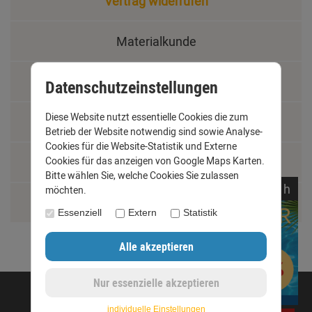
Vertrag widerrufen
Materialkunde
Fachbegriffe
Datenschutzeinstellungen
Diese Website nutzt essentielle Cookies die zum
Jobs
Betrieb der Website notwendig sind sowie Analyse-
Cookies für die Website-Statistik und Externe
Cookies für das anzeigen von Google Maps Karten.
Montage und Installationshilfen
Bitte wählen Sie, welche Cookies Sie zulassen
noch
09:
43:
00
h
möchten.
Größentabelle
Essenziell
Extern
Statistik
©opyright 2020 - www.dachrinnen-shop.de
individuelle Einstellungen