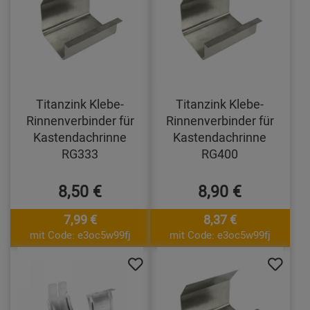
Titanzink Klebe-
Titanzink Klebe-
Rinnenverbinder für
Rinnenverbinder für
Kastendachrinne
Kastendachrinne
RG333
RG400
8,50 €
8,90 €
7,99 €
8,37 €
mit Code: e3oc5w99fj
mit Code: e3oc5w99fj