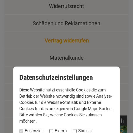
Widerrufsrecht
Schäden und Reklamationen
Vertrag widerrufen
Materialkunde
Fachbegriffe
Datenschutzeinstellungen
Diese Website nutzt essentielle Cookies die zum
Jobs
Betrieb der Website notwendig sind sowie Analyse-
Cookies für die Website-Statistik und Externe
Cookies für das anzeigen von Google Maps Karten.
Montage und Installationshilfen
Bitte wählen Sie, welche Cookies Sie zulassen
noch
07:
48:
53
h
möchten.
Größentabelle
Essenziell
Extern
Statistik