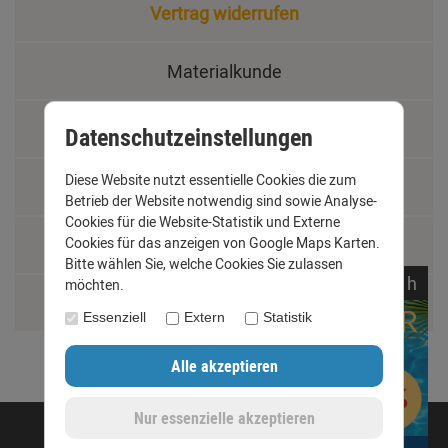
Vertrag widerrufen
Materialkunde
Fachbegriffe
Datenschutzeinstellungen
Diese Website nutzt essentielle Cookies die zum
Jobs
Betrieb der Website notwendig sind sowie Analyse-
Cookies für die Website-Statistik und Externe
Montage und Installationshilfen
Cookies für das anzeigen von Google Maps Karten.
Bitte wählen Sie, welche Cookies Sie zulassen
noch
17:
11:
09
h
möchten.
Größentabelle
Essenziell
Extern
Statistik
©opyright 2020 - www.dachrinnen-shop.de