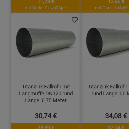
11,78 €
12,90 €
mit Code: CxLyh2Ajne
mit Code: CxLyh2
Titanzink Fallrohr mit
Titanzink Fallroh
Langmuffe DN120 rund
rund Länge 1,0 
Länge: 0,75 Meter
30,74 €
34,08 €
28,89 €
32,04 €