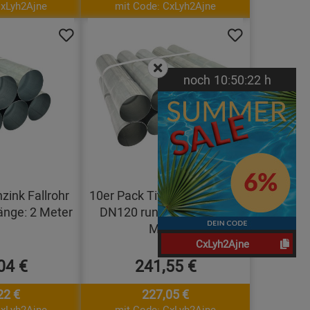
CxLyh2Ajne
mit Code: CxLyh2Ajne
noch
10:
50:
21
h
zink Fallrohr
10er Pack Titanzink Fallrohr
nge: 2 Meter
DN120 rund Länge: 0,75
Meter
CxLyh2Ajne
04 €
241,55 €
22 €
227,05 €
CxLyh2Ajne
mit Code: CxLyh2Ajne