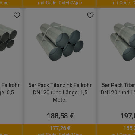
Ajne
mit Code: CxLyh2Ajne
mit Code: 
 Fallrohr
5er Pack Titanzink Fallrohr
5er Pack Titan
e: 0,5
DN120 rund Länge: 1,5
DN120 rund Lä
Meter
188,58 €
197,
177,26 €
185,
Ajne
mit Code: CxLyh2Ajne
mit Code: 