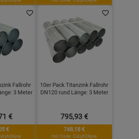
zink Fallrohr
10er Pack Titanzink Fallrohr
nge: 3 Meter
DN120 rund Länge: 3 Meter
71 €
795,93 €
05 €
748,18 €
CxLyh2Ajne
mit Code: CxLyh2Ajne