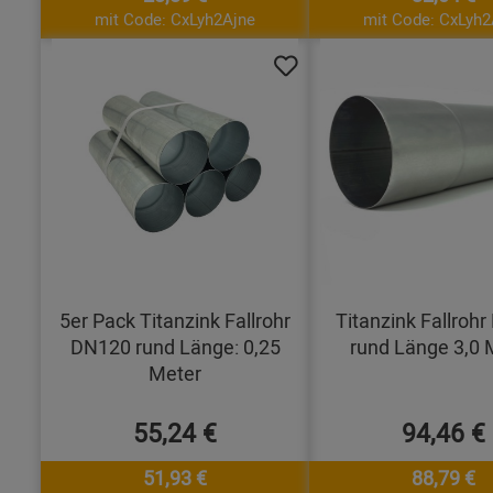
mit Code: CxLyh2Ajne
mit Code: CxLyh2
5er Pack Titanzink Fallrohr
Titanzink Fallroh
DN120 rund Länge: 0,25
rund Länge 3,0 
Meter
55,24 €
94,46 €
51,93 €
88,79 €