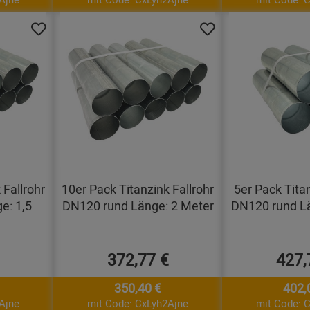
 Fallrohr
10er Pack Titanzink Fallrohr
5er Pack Titan
e: 1,5
DN120 rund Länge: 2 Meter
DN120 rund Lä
372,77 €
427,
350,40 €
402,
Ajne
mit Code: CxLyh2Ajne
mit Code: 