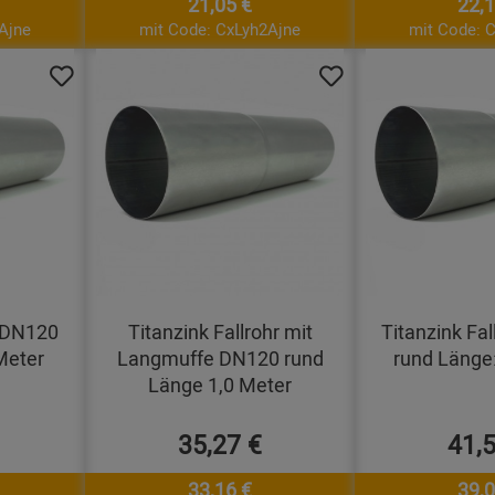
21,05 €
22,1
Ajne
mit Code: CxLyh2Ajne
mit Code: 
r DN120
Titanzink Fallrohr mit
Titanzink Fa
Meter
Langmuffe DN120 rund
rund Länge:
Länge 1,0 Meter
35,27 €
41,
33,16 €
39,0