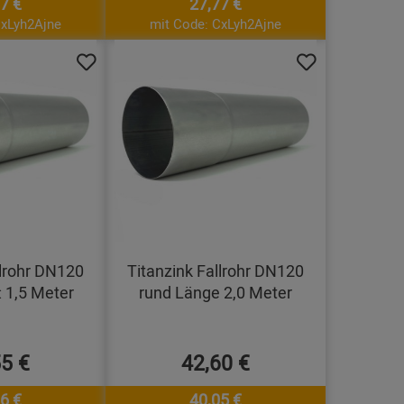
7 €
27,77 €
CxLyh2Ajne
mit Code: CxLyh2Ajne
llrohr DN120
Titanzink Fallrohr DN120
 1,5 Meter
rund Länge 2,0 Meter
55 €
42,60 €
6 €
40,05 €