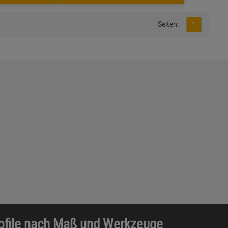
Seiten:
1
rofile nach Maß und Werkzeuge