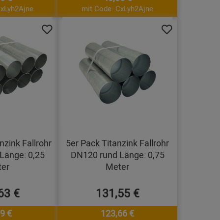
CxLyh2Ajne
mit Code: CxLyh2Ajne
nzink Fallrohr
5er Pack Titanzink Fallrohr
Länge: 0,25
DN120 rund Länge: 0,75
er
Meter
63 €
131,55 €
9 €
123,66 €