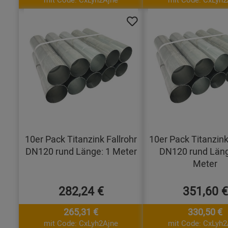
10er Pack Titanzink Fallrohr
10er Pack Titanzink
DN120 rund Länge: 1 Meter
DN120 rund Läng
Meter
282,24 €
351,60 €
265,31 €
330,50 €
mit Code: CxLyh2Ajne
mit Code: CxLyh2