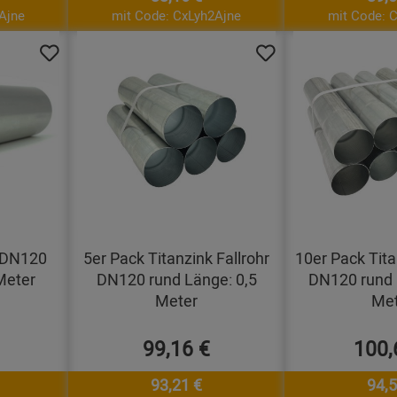
Ajne
mit Code: CxLyh2Ajne
mit Code: 
r DN120
5er Pack Titanzink Fallrohr
10er Pack Tita
Meter
DN120 rund Länge: 0,5
DN120 rund 
Meter
Met
99,16 €
100,
93,21 €
94,5