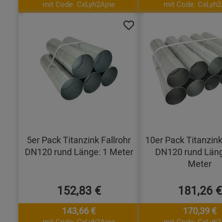
mit Code: CxLyh2Ajne
mit Code: CxLyh2
5er Pack Titanzink Fallrohr
10er Pack Titanzink
DN120 rund Länge: 1 Meter
DN120 rund Läng
Meter
152,83 €
181,26 €
143,66 €
170,39 €
mit Code: CxLyh2Ajne
mit Code: CxLyh2