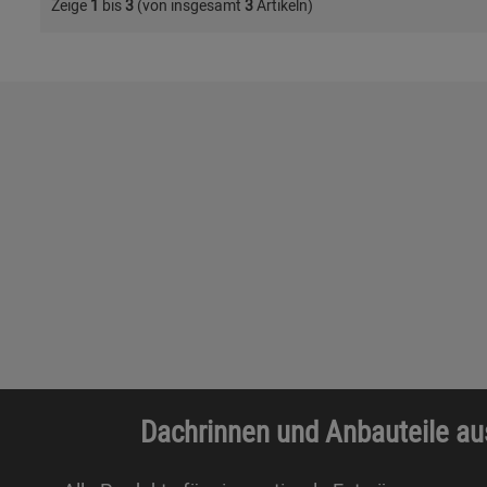
Zeige
1
bis
3
(von insgesamt
3
Artikeln)
Dachrinnen und Anbauteile au