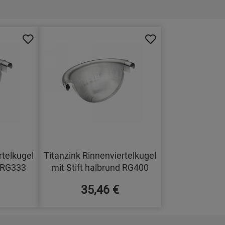
rtelkugel
Titanzink Rinnenviertelkugel
d RG333
mit Stift halbrund RG400
35,46 €