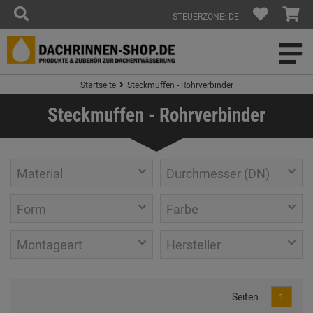
STEUERZONE: DE
Startseite
Steckmuffen - Rohrverbinder
Steckmuffen - Rohrverbinder
Material
Durchmesser (DN)
Form
Farbe
Montageart
Hersteller
Seiten:
1