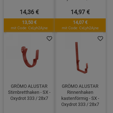
14,36 €
14,97 €
13,50 €
14,07 €
mit Code: CxLyh2Ajne
mit Code: CxLyh2Ajne
GRÖMO ALUSTAR
GRÖMO ALUSTAR
Stirnbretthaken - SX -
Rinnenhaken
Oxydrot 333 / 28x7
kastenförmig - SX -
Oxydrot 333 / 28x7