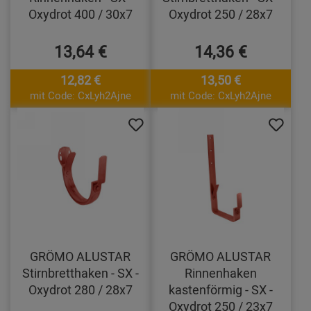
Oxydrot 400 / 30x7
Oxydrot 250 / 28x7
13,64 €
14,36 €
12,82 €
13,50 €
mit Code: CxLyh2Ajne
mit Code: CxLyh2Ajne
GRÖMO ALUSTAR
GRÖMO ALUSTAR
Stirnbretthaken - SX -
Rinnenhaken
Oxydrot 280 / 28x7
kastenförmig - SX -
Oxydrot 250 / 23x7