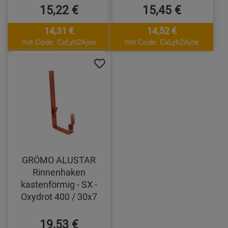
15,22 €
15,45 €
14,31 €
14,52 €
mit Code: CxLyh2Ajne
mit Code: CxLyh2Ajne
GRÖMO ALUSTAR
Rinnenhaken
kastenförmig - SX -
Oxydrot 400 / 30x7
19,53 €