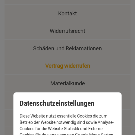
Kontakt
Widerrufsrecht
Schäden und Reklamationen
Vertrag widerrufen
Materialkunde
Fachbegriffe
Datenschutzeinstellungen
Diese Website nutzt essentielle Cookies die zum
Jobs
Betrieb der Website notwendig sind sowie Analyse-
Cookies für die Website-Statistik und Externe
Cookies für das anzeigen von Google Maps Karten.