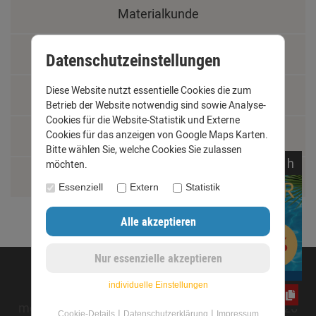
Materialkunde
Fachbegriffe
Datenschutzeinstellungen
Diese Website nutzt essentielle Cookies die zum
Jobs
Betrieb der Website notwendig sind sowie Analyse-
Cookies für die Website-Statistik und Externe
Cookies für das anzeigen von Google Maps Karten.
Montage und Installationshilfen
Bitte wählen Sie, welche Cookies Sie zulassen
noch
01:
34:
13
h
möchten.
Größentabelle
Essenziell
Extern
Statistik
©opyright 2020 - www.dachrinnen-shop.de
individuelle Einstellungen
CxLyh2Ajne
mod
ified eCommerce Shopsoftware © 2009-2026
|
|
Cookie-Details
Datenschutzerklärung
Impressum