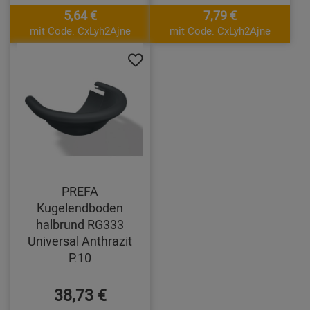
5,64 €
7,79 €
mit Code: CxLyh2Ajne
mit Code: CxLyh2Ajne
PREFA
Kugelendboden
halbrund RG333
Universal Anthrazit
P.10
38,73 €