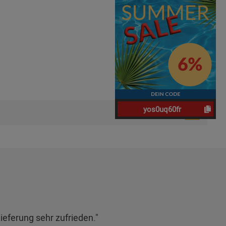
yos0uq60fr
Seiten:
1
ieferung sehr zufrieden."