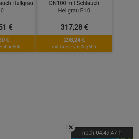
auch Hellgrau
DN100 mit Schlauch
10
Hellgrau P.10
51 €
317,28 €
30 €
298,24 €
yos0uq60fr
mit Code: yos0uq60fr
noch
04:
49:
46
h