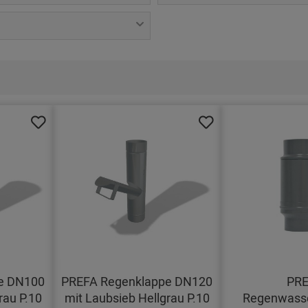
e DN100
PREFA Regenklappe DN120
PR
rau P.10
mit Laubsieb Hellgrau P.10
Regenwass