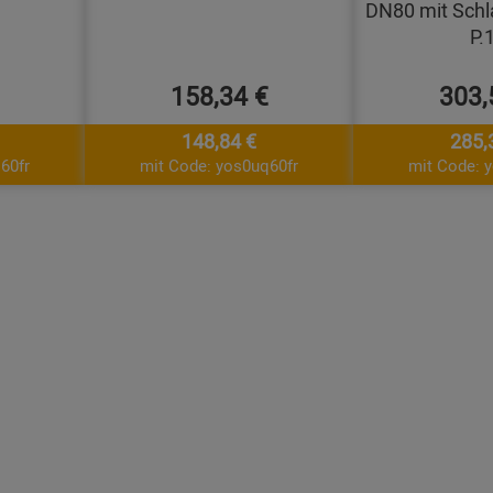
DN80 mit Schl
P.
158,34 €
303,
148,84 €
285,
60fr
mit Code: yos0uq60fr
mit Code: 