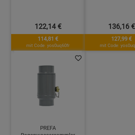
122,14 €
136,16 €
114,81 €
127,99 €
mit Code: yos0uq60fr
mit Code: yos0uq
PREFA