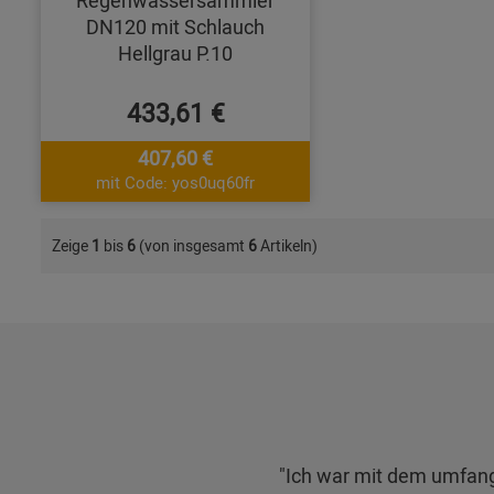
Regenwassersammler
DN120 mit Schlauch
Hellgrau P.10
433,61 €
407,60 €
mit Code: yos0uq60fr
Zeige
1
bis
6
(von insgesamt
6
Artikeln)
"Ich war mit dem umfangr