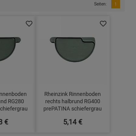
Seiten:
1
innenboden
Rheinzink Rinnenboden
rund RG280
rechts halbrund RG400
chiefergrau
prePATINA schiefergrau
8 €
5,14 €