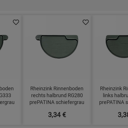
nboden
Rheinzink Rinnenboden
Rheinzink R
RG333
rechts halbrund RG280
links halb
ergrau
prePATINA schiefergrau
prePATINA s
3,34 €
3,3