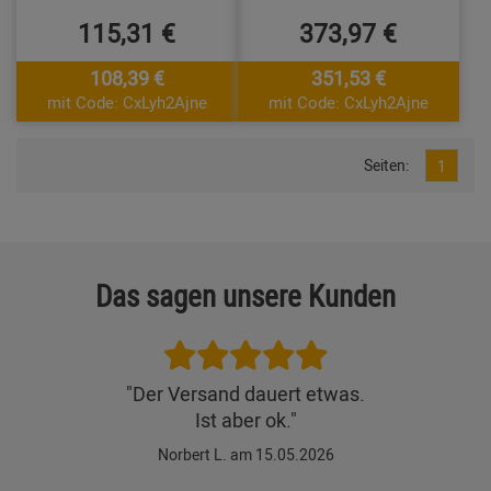
115,31 €
373,97 €
108,39 €
351,53 €
mit Code: CxLyh2Ajne
mit Code: CxLyh2Ajne
Seiten:
1
Das sagen unsere Kunden
"Der Versand dauert etwas.
Ist aber ok."
Norbert L. am 15.05.2026