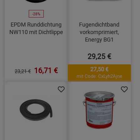
-28%
EPDM Runddichtung
Fugendichtband
NW110 mit Dichtlippe
vorkomprimiert,
Energy BG1
29,25 €
16,71 €
27,50 €
23,21 €
mit Code: CxLyh2Ajne