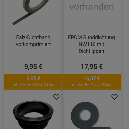
Falz-Dichtband
EPDM Runddichtung
vorkomprimiert
NW110 mit
Dichtlippen
9,95 €
17,95 €
9,35 €
16,87 €
mit Code: CxLyh2Ajne
mit Code: CxLyh2Ajne