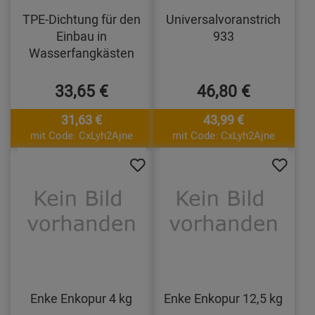
TPE-Dichtung für den
Universalvoranstrich
Einbau in
933
Wasserfangkästen
33,65 €
46,80 €
31,63 €
43,99 €
mit Code: CxLyh2Ajne
mit Code: CxLyh2Ajne
Enke Enkopur 4 kg
Enke Enkopur 12,5 kg