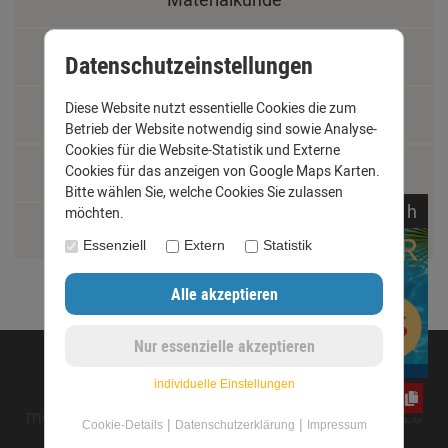
Fachbegriffe
Datenschutzeinstellungen
Diese Website nutzt essentielle Cookies die zum
Jobs
Betrieb der Website notwendig sind sowie Analyse-
Cookies für die Website-Statistik und Externe
Cookies für das anzeigen von Google Maps Karten.
Montage und Installationshilfen
Bitte wählen Sie, welche Cookies Sie zulassen
noch
00:
20:
54
h
möchten.
Größentabelle
Essenziell
Extern
Statistik
©opyright 2020 - www.dachrinnen-shop.de
individuelle Einstellungen
CxLyh2Ajne
mod
ified eCommerce Shopsoftware © 2009-2026
|
|
Cookie-Details
Datenschutzerklärung
Impressum