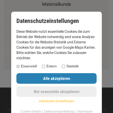
Materialkunde
Fachbegriffe
Datenschutzeinstellungen
Diese Website nutzt essentielle Cookies die zum
Jobs
Betrieb der Website notwendig sind sowie Analyse-
Cookies für die Website-Statistik und Externe
Montage und Installationshilfen
Cookies für das anzeigen von Google Maps Karten.
Bitte wählen Sie, welche Cookies Sie zulassen
möchten.
Größentabelle
Essenziell
Extern
Statistik
©opyright 2020 - www.dachrinnen-shop.de
individuelle Einstellungen
mod
ified eCommerce Shopsoftware © 2009-2026
|
|
Cookie-Details
Datenschutzerklärung
Impressum