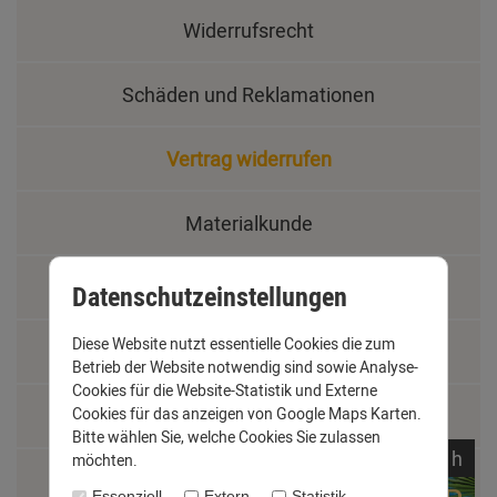
Widerrufsrecht
Schäden und Reklamationen
Vertrag widerrufen
Materialkunde
Fachbegriffe
Datenschutzeinstellungen
Diese Website nutzt essentielle Cookies die zum
Jobs
Betrieb der Website notwendig sind sowie Analyse-
Cookies für die Website-Statistik und Externe
Montage und Installationshilfen
Cookies für das anzeigen von Google Maps Karten.
Bitte wählen Sie, welche Cookies Sie zulassen
noch
06:
22:
18
h
möchten.
Größentabelle
Essenziell
Extern
Statistik