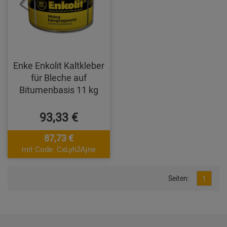
Enke Enkolit Kaltkleber
für Bleche auf
Bitumenbasis 11 kg
93,33 €
87,73 €
mit Code: CxLyh2Ajne
Seiten:
1