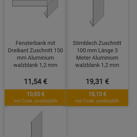
Fensterbank mit
Stirnblech Zuschnitt
Dreikant Zuschnitt 150
100 mm Länge 3
mm Aluminium
Meter Aluminium
walzblank 1,2 mm
walzblank 1,2 mm
11,54 €
19,31 €
10,85 €
18,15 €
mit Code: yos0uq60fr
mit Code: yos0uq60fr