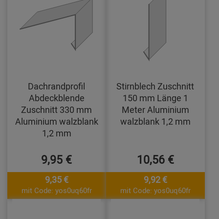
Dachrandprofil
Stirnblech Zuschnitt
Abdeckblende
150 mm Länge 1
Zuschnitt 330 mm
Meter Aluminium
Aluminium walzblank
walzblank 1,2 mm
1,2 mm
9,95 €
10,56 €
9,35 €
9,92 €
mit Code: yos0uq60fr
mit Code: yos0uq60fr