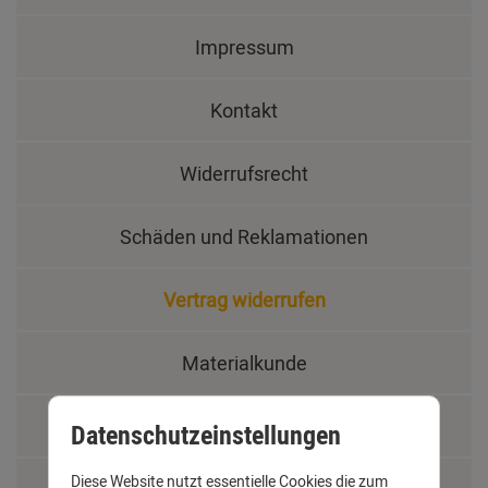
Impressum
Kontakt
Widerrufsrecht
Schäden und Reklamationen
Vertrag widerrufen
Materialkunde
Fachbegriffe
Datenschutzeinstellungen
Diese Website nutzt essentielle Cookies die zum