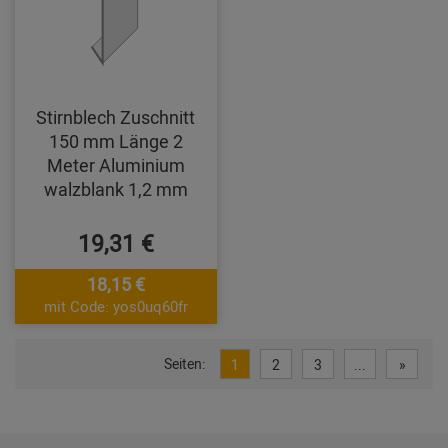
Stirnblech Zuschnitt
150 mm Länge 2
Meter Aluminium
walzblank 1,2 mm
19,31 €
18,15 €
mit Code: yos0uq60fr
Seiten:
1
2
3
...
»