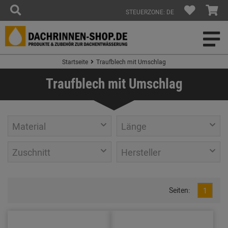
STEUERZONE: DE
Startseite
Traufblech mit Umschlag
Traufblech mit Umschlag
Material
Länge
Zuschnitt
Hersteller
Seiten:
1