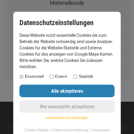
Materialkunde
Fachbegriffe
Datenschutzeinstellungen
Diese Website nutzt essentielle Cookies die zum
Jobs
Betrieb der Website notwendig sind sowie Analyse-
Cookies für die Website-Statistik und Externe
Montage und Installationshilfen
Cookies für das anzeigen von Google Maps Karten.
Bitte wählen Sie, welche Cookies Sie zulassen
möchten.
Größentabelle
Essenziell
Extern
Statistik
©opyright 2020 - www.dachrinnen-shop.de
individuelle Einstellungen
mod
ified eCommerce Shopsoftware © 2009-2026
|
|
Cookie-Details
Datenschutzerklärung
Impressum