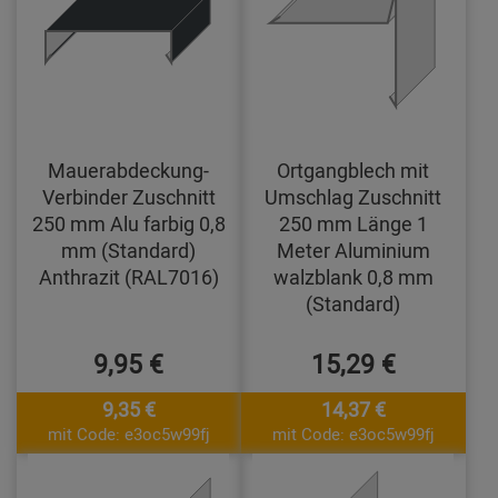
Mauerabdeckung-
Ortgangblech mit
Verbinder Zuschnitt
Umschlag Zuschnitt
250 mm Alu farbig 0,8
250 mm Länge 1
mm (Standard)
Meter Aluminium
Anthrazit (RAL7016)
walzblank 0,8 mm
(Standard)
9,95 €
15,29 €
9,35 €
14,37 €
mit Code: e3oc5w99fj
mit Code: e3oc5w99fj