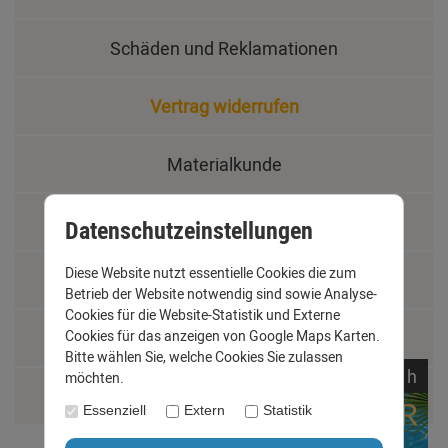
Schäden und Reklamationen
Vertrag widerrufen
Materialkunde
Fachbegriffe
Datenschutzeinstellungen
Diese Website nutzt essentielle Cookies die zum
Jobs
Betrieb der Website notwendig sind sowie Analyse-
Cookies für die Website-Statistik und Externe
Montage und Installationshilfen
Cookies für das anzeigen von Google Maps Karten.
Bitte wählen Sie, welche Cookies Sie zulassen
noch
06:
01:
46
h
möchten.
Größentabelle
Essenziell
Extern
Statistik