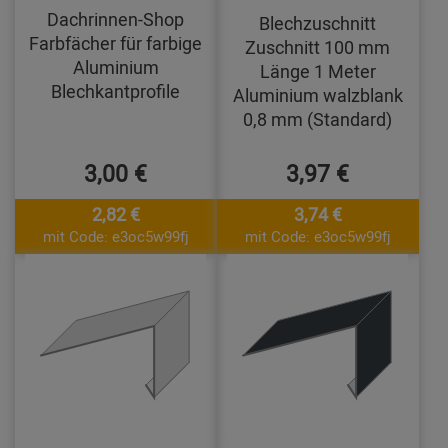
Dachrinnen-Shop
Blechzuschnitt
Farbfächer für farbige
Zuschnitt 100 mm
Aluminium
Länge 1 Meter
Blechkantprofile
Aluminium walzblank
0,8 mm (Standard)
3,00 €
3,97 €
2,82 €
3,74 €
mit Code: e3oc5w99fj
mit Code: e3oc5w99fj