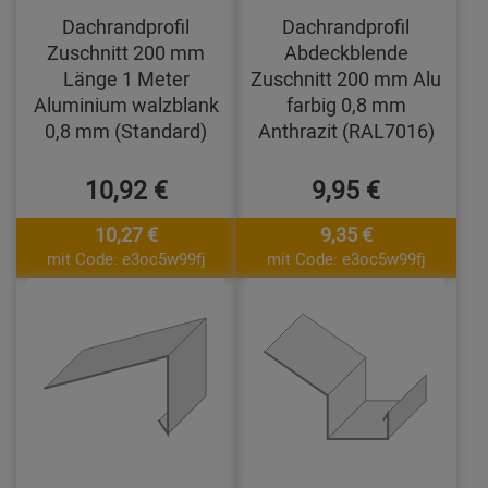
Dachrandprofil
Dachrandprofil
Zuschnitt 200 mm
Abdeckblende
Länge 1 Meter
Zuschnitt 200 mm Alu
Aluminium walzblank
farbig 0,8 mm
0,8 mm (Standard)
Anthrazit (RAL7016)
10,92 €
9,95 €
10,27 €
9,35 €
mit Code: e3oc5w99fj
mit Code: e3oc5w99fj