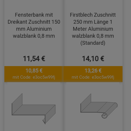
Fensterbank mit
Firstblech Zuschnitt
Dreikant Zuschnitt 150
250 mm Länge 1
mm Aluminium
Meter Aluminium
walzblank 0,8 mm
walzblank 0,8 mm
(Standard)
11,54 €
14,10 €
10,85 €
13,26 €
mit Code: e3oc5w99fj
mit Code: e3oc5w99fj