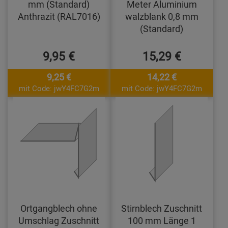
mm (Standard)
Meter Aluminium
Anthrazit (RAL7016)
walzblank 0,8 mm
(Standard)
9,95 €
15,29 €
9,25 €
14,22 €
mit Code: jwY4FC7G2m
mit Code: jwY4FC7G2m
Ortgangblech ohne
Stirnblech Zuschnitt
Umschlag Zuschnitt
100 mm Länge 1