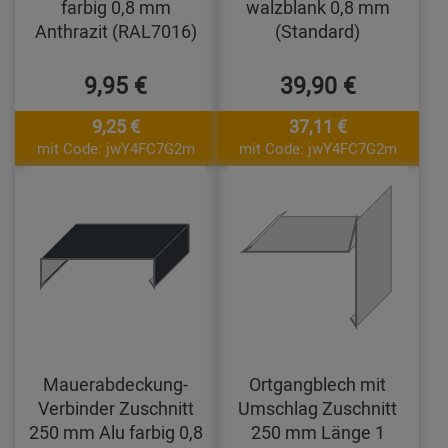
farbig 0,8 mm
walzblank 0,8 mm
Anthrazit (RAL7016)
(Standard)
9,95 €
39,90 €
9,25 €
37,11 €
mit Code: jwY4FC7G2m
mit Code: jwY4FC7G2m
Mauerabdeckung-
Ortgangblech mit
Verbinder Zuschnitt
Umschlag Zuschnitt
250 mm Alu farbig 0,8
250 mm Länge 1