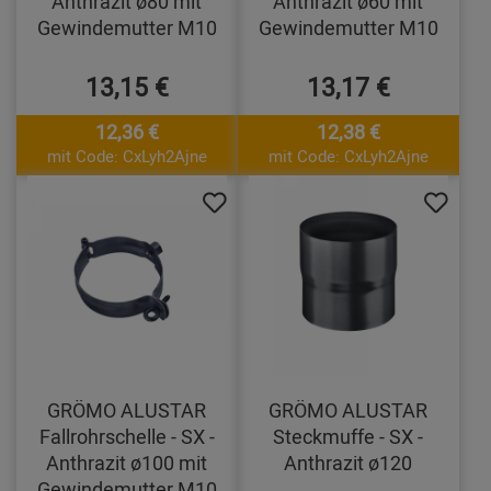
Anthrazit ø80 mit
Anthrazit ø60 mit
Gewindemutter M10
Gewindemutter M10
13,15 €
13,17 €
12,36 €
12,38 €
mit Code: CxLyh2Ajne
mit Code: CxLyh2Ajne
GRÖMO ALUSTAR
GRÖMO ALUSTAR
Fallrohrschelle - SX -
Steckmuffe - SX -
Anthrazit ø100 mit
Anthrazit ø120
Gewindemutter M10