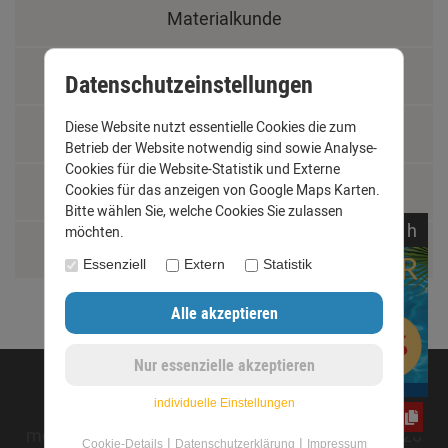
Materialkunde
Fachbegriffe
Datenschutzeinstellungen
Diese Website nutzt essentielle Cookies die zum
Jobs
Betrieb der Website notwendig sind sowie Analyse-
Cookies für die Website-Statistik und Externe
Cookies für das anzeigen von Google Maps Karten.
Montage und Installationshilfen
Bitte wählen Sie, welche Cookies Sie zulassen
noch
06:
17:
31
h
möchten.
Größentabelle
Essenziell
Extern
Statistik
©opyright 2020 - www.dachrinnen-shop.de
individuelle Einstellungen
CxLyh2Ajne
mod
ified eCommerce Shopsoftware © 2009-2026
|
|
Cookie-Details
Datenschutzerklärung
Impressum