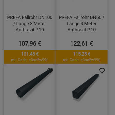
PREFA Fallrohr DN100
PREFA Fallrohr DN60 /
/ Länge 3 Meter
Länge 3 Meter
Anthrazit P.10
Anthrazit P.10
107,96 €
122,61 €
101,48 €
115,25 €
mit Code: e3oc5w99fj
mit Code: e3oc5w99fj