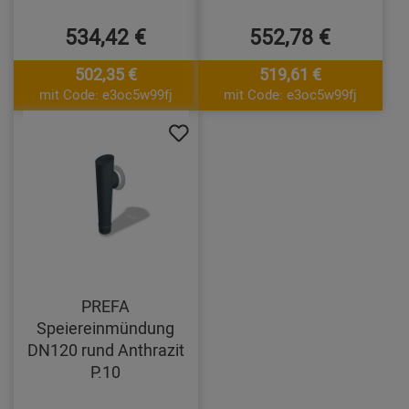
534,42 €
552,78 €
502,35 €
519,61 €
mit Code: e3oc5w99fj
mit Code: e3oc5w99fj
PREFA
Speiereinmündung
DN120 rund Anthrazit
P.10