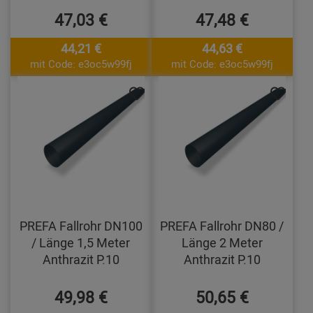
47,03 €
47,48 €
44,21 €
44,63 €
mit Code: e3oc5w99fj
mit Code: e3oc5w99fj
PREFA Fallrohr DN100
PREFA Fallrohr DN80 /
/ Länge 1,5 Meter
Länge 2 Meter
Anthrazit P.10
Anthrazit P.10
49,98 €
50,65 €