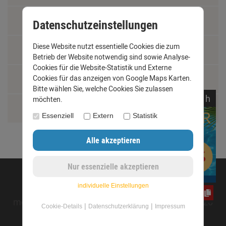
Fachbegriffe
Datenschutzeinstellungen
Diese Website nutzt essentielle Cookies die zum
Jobs
Betrieb der Website notwendig sind sowie Analyse-
Cookies für die Website-Statistik und Externe
Montage und Installationshilfen
Cookies für das anzeigen von Google Maps Karten.
Bitte wählen Sie, welche Cookies Sie zulassen
noch
11:
00:
21
h
möchten.
Größentabelle
Essenziell
Extern
Statistik
©opyright 2020 - www.dachrinnen-shop.de
individuelle Einstellungen
e3oc5w99fj
mod
ified eCommerce Shopsoftware © 2009-2026
|
|
Cookie-Details
Datenschutzerklärung
Impressum