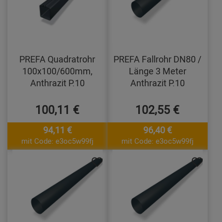
PREFA Quadratrohr
PREFA Fallrohr DN80 /
100x100/600mm,
Länge 3 Meter
Anthrazit P.10
Anthrazit P.10
100,11 €
102,55 €
94,11 €
96,40 €
mit Code: e3oc5w99fj
mit Code: e3oc5w99fj