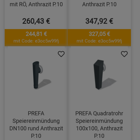
mit RÖ, Anthrazit P.10
Anthrazit P.10
260,43 €
347,92 €
244,81 €
327,05 €
mit Code: e3oc5w99fj
mit Code: e3oc5w99fj
PREFA
PREFA Quadratrohr
Speiereinmündung
Speiereinmündung
DN100 rund Anthrazit
100x100, Anthrazit
P.10
P.10