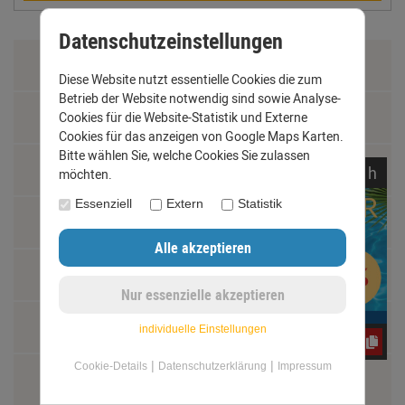
Datenschutzeinstellungen
Zahlung & Versand
Diese Website nutzt essentielle Cookies die zum
Betrieb der Website notwendig sind sowie Analyse-
Datenschutz
Cookies für die Website-Statistik und Externe
Cookies für das anzeigen von Google Maps Karten.
Bitte wählen Sie, welche Cookies Sie zulassen
AGB
noch
16:
27:
08
h
möchten.
Essenziell
Extern
Statistik
Impressum
Kontakt
Widerrufsrecht
individuelle Einstellungen
e3oc5w99fj
|
|
Cookie-Details
Datenschutzerklärung
Impressum
Schäden und Reklamationen