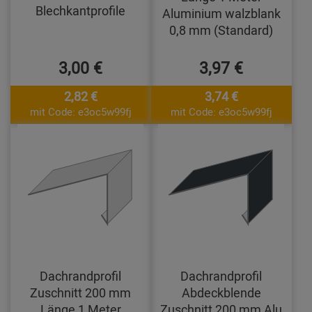
Blechkantprofile
Aluminium walzblank
0,8 mm (Standard)
3,00 €
3,97 €
2,82 €
3,74 €
mit Code: e3oc5w99fj
mit Code: e3oc5w99fj
Dachrandprofil
Dachrandprofil
Zuschnitt 200 mm
Abdeckblende
Länge 1 Meter
Zuschnitt 200 mm Alu