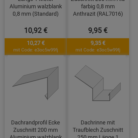
Aluminium walzblank
farbig 0,8 mm
0,8 mm (Standard)
Anthrazit (RAL7016)
10,92 €
9,95 €
10,27 €
9,35 €
mit Code: e3oc5w99fj
mit Code: e3oc5w99fj
Dachrandprofil Ecke
Dachrinne mit
Zuschnitt 200 mm
Traufblech Zuschnitt
Aluminium walzblank
250 mm Länge 1