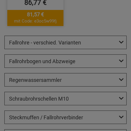
86,77 €
81,57 €
mit Code: e3oc5w99fj
Fallrohre - verschied. Varianten
Fallrohrbogen und Abzweige
Regenwassersammler
Schraubrohrschellen M10
Steckmuffen / Fallrohrverbinder