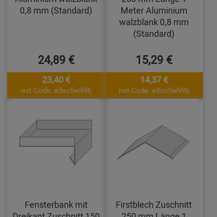
0,8 mm (Standard)
Meter Aluminium
walzblank 0,8 mm
(Standard)
24,89 €
15,29 €
23,40 €
14,37 €
mit Code: e3oc5w99fj
mit Code: e3oc5w99fj
Fensterbank mit
Firstblech Zuschnitt
Dreikant Zuschnitt 150
250 mm Länge 1