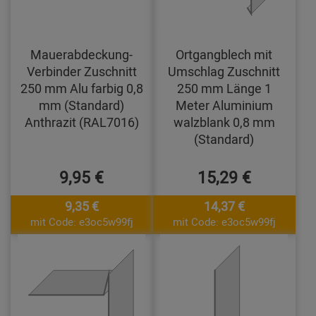
Mauerabdeckung-
Ortgangblech mit
Verbinder Zuschnitt
Umschlag Zuschnitt
250 mm Alu farbig 0,8
250 mm Länge 1
mm (Standard)
Meter Aluminium
Anthrazit (RAL7016)
walzblank 0,8 mm
(Standard)
9,95 €
15,29 €
9,35 €
14,37 €
mit Code: e3oc5w99fj
mit Code: e3oc5w99fj