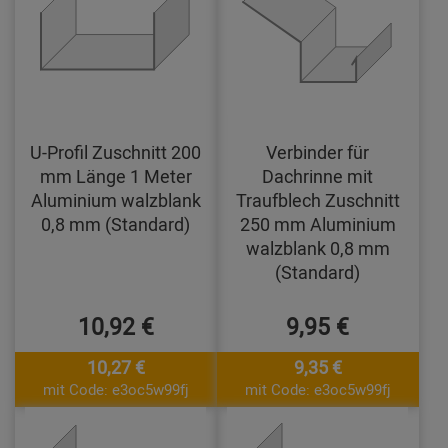
U-Profil Zuschnitt 200
Verbinder für
mm Länge 1 Meter
Dachrinne mit
Aluminium walzblank
Traufblech Zuschnitt
0,8 mm (Standard)
250 mm Aluminium
walzblank 0,8 mm
(Standard)
10,92 €
9,95 €
10,27 €
9,35 €
mit Code: e3oc5w99fj
mit Code: e3oc5w99fj