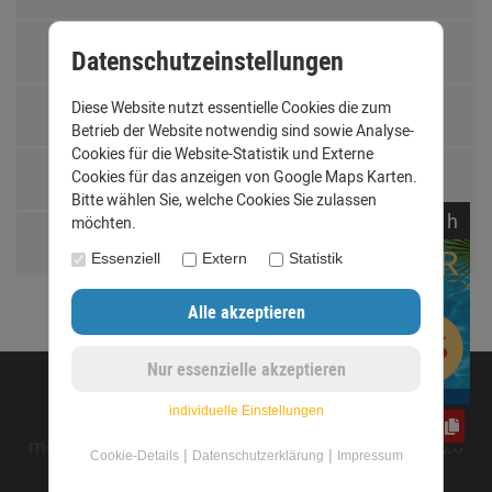
Fachbegriffe
Datenschutzeinstellungen
Diese Website nutzt essentielle Cookies die zum
Jobs
Betrieb der Website notwendig sind sowie Analyse-
Cookies für die Website-Statistik und Externe
Cookies für das anzeigen von Google Maps Karten.
Montage und Installationshilfen
Bitte wählen Sie, welche Cookies Sie zulassen
noch
00:
41:
58
h
möchten.
Größentabelle
Essenziell
Extern
Statistik
©opyright 2020 - www.dachrinnen-shop.de
individuelle Einstellungen
yos0uq60fr
mod
ified eCommerce Shopsoftware © 2009-2026
|
|
Cookie-Details
Datenschutzerklärung
Impressum