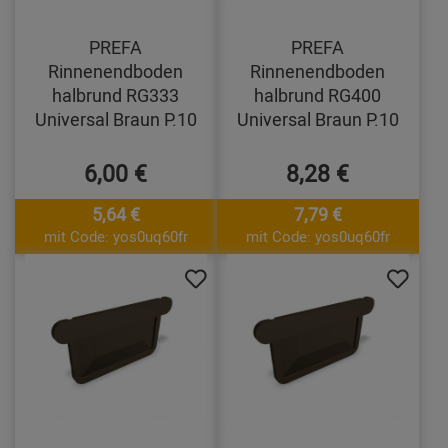
PREFA
PREFA
Rinnenendboden
Rinnenendboden
halbrund RG333
halbrund RG400
Universal Braun P.10
Universal Braun P.10
6,00 €
8,28 €
5,64 €
7,79 €
mit Code: yos0uq60fr
mit Code: yos0uq60fr