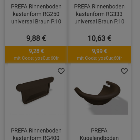
PREFA Rinnenboden
PREFA Rinnenboden
kastenform RG250
kastenform RG333
universal Braun P.10
universal Braun P.10
9,88 €
10,63 €
9,28 €
9,99 €
mit Code: yos0uq60fr
mit Code: yos0uq60fr
PREFA Rinnenboden
PREFA
kastenform RG400
Kugelendboden