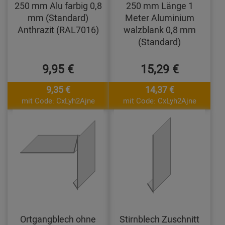
250 mm Alu farbig 0,8
250 mm Länge 1
mm (Standard)
Meter Aluminium
Anthrazit (RAL7016)
walzblank 0,8 mm
(Standard)
9,95 €
15,29 €
9,35 €
14,37 €
mit Code: CxLyh2Ajne
mit Code: CxLyh2Ajne
Ortgangblech ohne
Stirnblech Zuschnitt