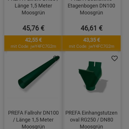
Länge 1,5 Meter
Etagenbogen DN100
Moosgrün
Moosgrün
45,76 €
46,61 €
42,55 €
43,35 €
mit Code: jwY4FC7G2m
mit Code: jwY4FC7G2m
PREFA Fallrohr DN100
PREFA Einhangstutzen
/ Länge 1,5 Meter
oval RG250 / DN80
Moosgrün
Moosgrün