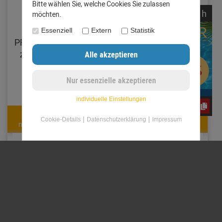
Bitte wählen Sie, welche Cookies Sie zulassen
noch
07:
09:
06
h
möchten.
Essenziell
Extern
Statistik
PREFA Schrägstutzen
PREFA Einhangstutzen
zylindrisch RG280 /
oval RG333 / DN120
DN80 Moosgrün
Moosgrün
61,82 €
62,51 €
individuelle Einstellungen
jwY4FC7G2m
57,49 €
58,13 €
|
|
Cookie-Details
Datenschutzerklärung
Impressum
mit Code: jwY4FC7G2m
mit Code: jwY4FC7G2m