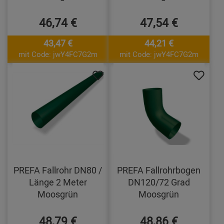
46,74 €
47,54 €
43,47 €
44,21 €
mit Code: jwY4FC7G2m
mit Code: jwY4FC7G2m
PREFA Fallrohr DN80 /
PREFA Fallrohrbogen
Länge 2 Meter
DN120/72 Grad
Moosgrün
Moosgrün
48,79 €
48,86 €