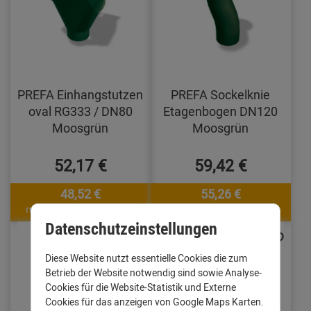
PREFA Einhangstutzen
PREFA Sockelknie
oval RG333 / DN80
Etagenbogen DN120
Moosgrün
Moosgrün
52,17 €
59,42 €
48,52 €
55,26 €
mit Code: jwY4FC7G2m
mit Code: jwY4FC7G2m
Datenschutzeinstellungen
Diese Website nutzt essentielle Cookies die zum
Betrieb der Website notwendig sind sowie Analyse-
Cookies für die Website-Statistik und Externe
Cookies für das anzeigen von Google Maps Karten.