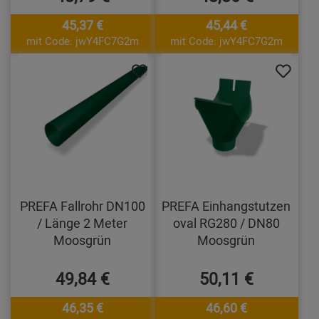
45,37 €
45,44 €
mit Code: jwY4FC7G2m
mit Code: jwY4FC7G2m
PREFA Fallrohr DN100
PREFA Einhangstutzen
/ Länge 2 Meter
oval RG280 / DN80
Moosgrün
Moosgrün
49,84 €
50,11 €
46,35 €
46,60 €