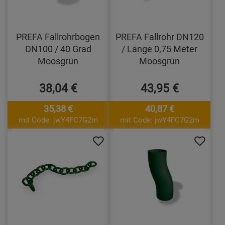
PREFA Fallrohrbogen
PREFA Fallrohr DN120
DN100 / 40 Grad
/ Länge 0,75 Meter
Moosgrün
Moosgrün
38,04 €
43,95 €
35,38 €
40,87 €
mit Code: jwY4FC7G2m
mit Code: jwY4FC7G2m