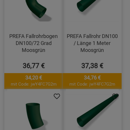
PREFA Fallrohrbogen
PREFA Fallrohr DN100
DN100/72 Grad
/ Länge 1 Meter
Moosgrün
Moosgrün
36,77 €
37,38 €
34,20 €
34,76 €
mit Code: jwY4FC7G2m
mit Code: jwY4FC7G2m