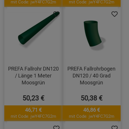
mit Code: jwY4FC7G2m
mit Code: jwY4FC7G2m
PREFA Fallrohr DN120
PREFA Fallrohrbogen
/ Länge 1 Meter
DN120 / 40 Grad
Moosgrün
Moosgrün
50,23 €
50,38 €
46,71 €
46,86 €
mit Code: jwY4FC7G2m
mit Code: jwY4FC7G2m