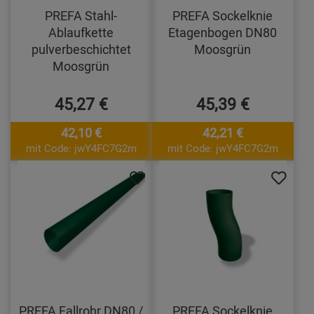
PREFA Stahl-
PREFA Sockelknie
Ablaufkette
Etagenbogen DN80
pulverbeschichtet
Moosgrün
Moosgrün
45,27 €
45,39 €
42,10 €
42,21 €
mit Code: jwY4FC7G2m
mit Code: jwY4FC7G2m
PREFA Fallrohr DN80 /
PREFA Sockelknie