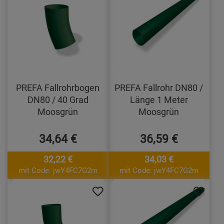
PREFA Fallrohrbogen
PREFA Fallrohr DN80 /
DN80 / 40 Grad
Länge 1 Meter
Moosgrün
Moosgrün
34,64 €
36,59 €
32,22 €
34,03 €
mit Code: jwY4FC7G2m
mit Code: jwY4FC7G2m