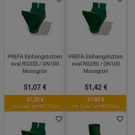
PREFA Einhangstutzen
PREFA Einhangstutzen
oval RG333 / DN100
oval RG280 / DN100
Moosgrün
Moosgrün
51,07 €
51,42 €
47,50 €
47,82 €
mit Code: jwY4FC7G2m
mit Code: jwY4FC7G2m