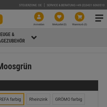
STEUERZONE: DE
SERVICE & BERATUNG +49 (0)3431 6060510
Anmelden
Merkzettel (
0
)
Warenkorb (0)
EUGE &
GEZUBEHÖR
Moosgrün
REFA farbig
Rheinzink
GRÖMO farbig