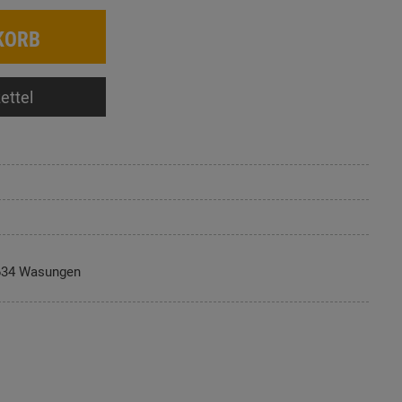
KORB
ettel
634 Wasungen