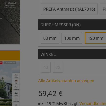
PREFA Anthrazit (RAL7016)
P
DURCHMESSER (DN)
80 mm
100 mm
120 mm
WINKEL
40
72
Alle Artikelvarianten anzeigen
59,42 €
inkl. 19 % MwSt. zzgl.
Versandkoste