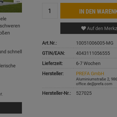
IN DEN WAREN
iele
erschweren
Auf den Merkz
roßen
Art.Nr.:
10051006005-MG
und schnell
GTIN/EAN:
4043111056555
Lieferzeit:
6-7 Wochen
lerische
Hersteller:
PREFA GmbH
Aluminiumstraße 2, 98
office.de@prefa.com
Hersteller-Nr.:
527025
r.