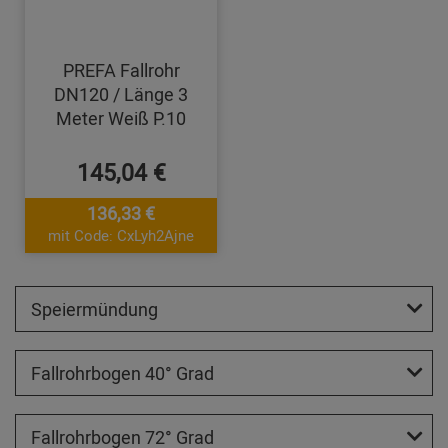
PREFA Fallrohr
DN120 / Länge 3
Meter Weiß P.10
145,04 €
136,33 €
mit Code: CxLyh2Ajne
Speiermündung
Fallrohrbogen 40° Grad
Fallrohrbogen 72° Grad