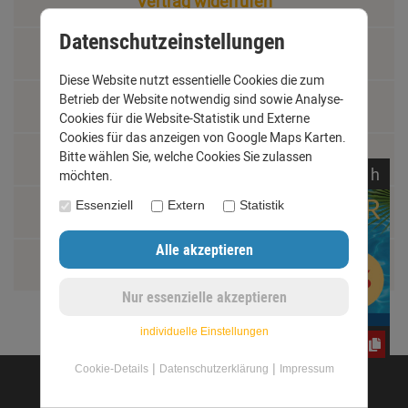
Vertrag widerrufen
Datenschutzeinstellungen
Materialkunde
Diese Website nutzt essentielle Cookies die zum
Betrieb der Website notwendig sind sowie Analyse-
Fachbegriffe
Cookies für die Website-Statistik und Externe
Cookies für das anzeigen von Google Maps Karten.
Bitte wählen Sie, welche Cookies Sie zulassen
Jobs
noch
14:
53:
30
h
möchten.
Essenziell
Extern
Statistik
Montage und Installationshilfen
Größentabelle
individuelle Einstellungen
CxLyh2Ajne
|
|
Cookie-Details
Datenschutzerklärung
Impressum
©opyright 2020 - www.dachrinnen-shop.de