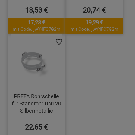
18,53 €
20,74 €
17,23 €
19,29 €
mit Code: jwY4FC7G2m
mit Code: jwY4FC7G2m
PREFA Rohrschelle
für Standrohr DN120
Silbermetallic
22,65 €