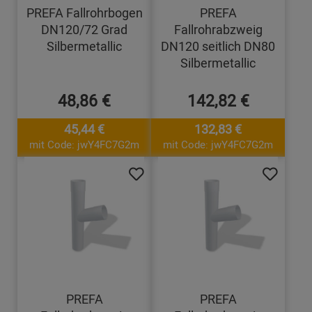
PREFA Fallrohrbogen
PREFA
DN120/72 Grad
Fallrohrabzweig
Silbermetallic
DN120 seitlich DN80
Silbermetallic
48,86 €
142,82 €
45,44 €
132,83 €
mit Code: jwY4FC7G2m
mit Code: jwY4FC7G2m
PREFA
PREFA