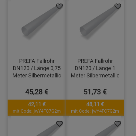
PREFA Fallrohr
PREFA Fallrohr
DN120 / Länge 0,75
DN120 / Länge 1
Meter Silbermetallic
Meter Silbermetallic
45,28 €
51,73 €
42,11 €
48,11 €
mit Code: jwY4FC7G2m
mit Code: jwY4FC7G2m