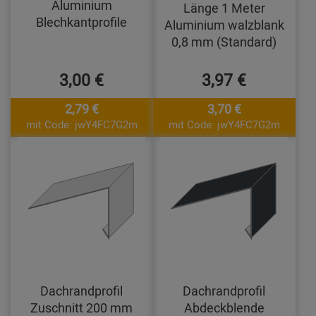
Aluminium
Länge 1 Meter
Blechkantprofile
Aluminium walzblank
0,8 mm (Standard)
3,00 €
3,97 €
2,79 €
3,70 €
mit Code: jwY4FC7G2m
mit Code: jwY4FC7G2m
Dachrandprofil
Dachrandprofil
Zuschnitt 200 mm
Abdeckblende