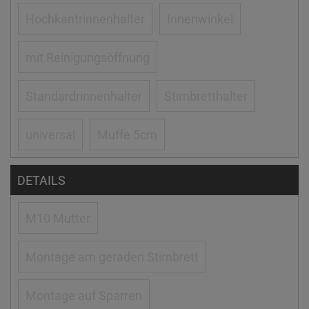
Hochkantrinnenhalter
Innenwinkel
mit Reinigungsöffnung
Standardrinnenhalter
Stirnbretthalter
universal
Muffe 5cm
DETAILS
M10 Mutter
Montage am geraden Stirnbrett
Montage auf Sparren