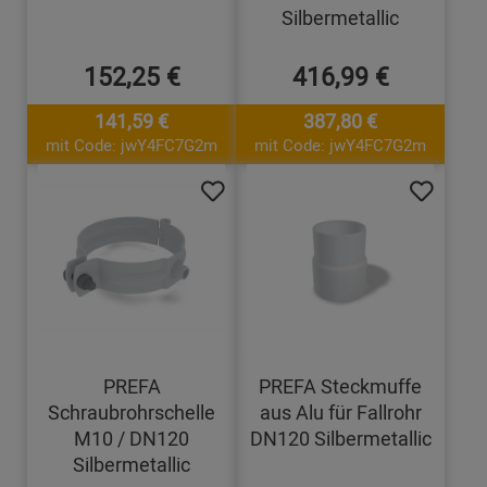
Silbermetallic
152,25 €
416,99 €
141,59 €
387,80 €
mit Code: jwY4FC7G2m
mit Code: jwY4FC7G2m
PREFA
PREFA Steckmuffe
Schraubrohrschelle
aus Alu für Fallrohr
M10 / DN120
DN120 Silbermetallic
Silbermetallic