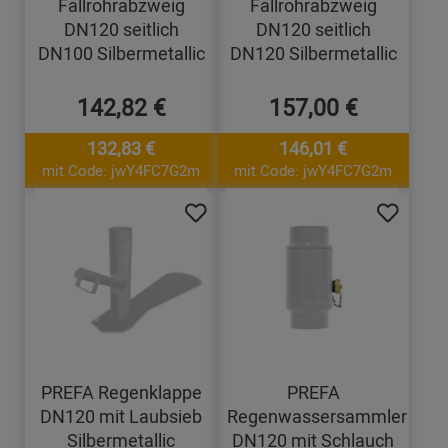
Fallrohrabzweig
Fallrohrabzweig
DN120 seitlich
DN120 seitlich
DN100 Silbermetallic
DN120 Silbermetallic
142,82 €
157,00 €
132,83 €
146,01 €
mit Code: jwY4FC7G2m
mit Code: jwY4FC7G2m
PREFA Regenklappe
PREFA
DN120 mit Laubsieb
Regenwassersammler
Silbermetallic
DN120 mit Schlauch