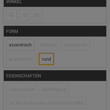
WINKEL
40
72
85
FORM
exzentrisch
halbrund
kastenform
quadratrisch
rund
EIGENSCHAFTEN
Außenwinkel
Befestigung
für Stockschrauben und Gewindestifte