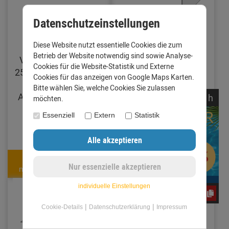
Datenschutzeinstellungen
Diese Website nutzt essentielle Cookies die zum
Mauerabdeckung-
Ortgangblech mit
Betrieb der Website notwendig sind sowie Analyse-
Verbinder Zuschnitt
Umschlag Zuschnitt
Cookies für die Website-Statistik und Externe
250 mm Alu farbig 0,8
250 mm Länge 1
Cookies für das anzeigen von Google Maps Karten.
mm (Standard)
Meter Aluminium
Bitte wählen Sie, welche Cookies Sie zulassen
Anthrazit (RAL7016)
walzblank 0,8 mm
noch
00:
40:
29
h
möchten.
(Standard)
Essenziell
Extern
Statistik
9,95 €
15,29 €
9,25 €
14,22 €
mit Code: jwY4FC7G2m
mit Code: jwY4FC7G2m
individuelle Einstellungen
jwY4FC7G2m
|
|
Cookie-Details
Datenschutzerklärung
Impressum