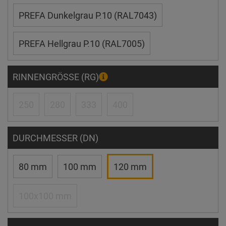
PREFA Dunkelgrau P.10 (RAL7043)
PREFA Hellgrau P.10 (RAL7005)
RINNENGRÖSSE (RG)
250
280
333
400
DURCHMESSER (DN)
80 mm
100 mm
120 mm
100x100 mm