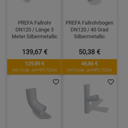
PREFA Fallrohr
PREFA Fallrohrbogen
DN120 / Länge 3
DN120 / 40 Grad
Meter Silbermetallic
Silbermetallic
139,67 €
50,38 €
129,89 €
46,86 €
mit Code: jwY4FC7G2m
mit Code: jwY4FC7G2m