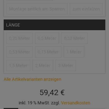
Montage seitlich am Sparren
zum einfalzen
LÄNGE
0,25 Meter
0,5 Meter
0,52 Meter
0,53 Meter
0,75 Meter
1 Meter
1,5 Meter
2 Meter
3 Meter
Alle Artikelvarianten anzeigen
59,42 €
inkl. 19 % MwSt. zzgl.
Versandkosten