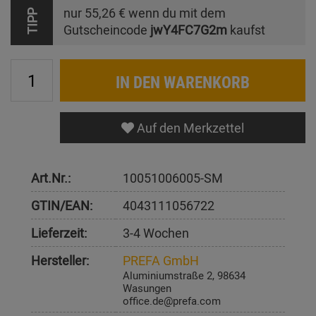
nur
55,26 €
wenn du mit dem
TIPP
Gutscheincode
jwY4FC7G2m
kaufst
IN DEN WARENKORB
Auf den Merkzettel
Art.Nr.:
10051006005-SM
GTIN/EAN:
4043111056722
Lieferzeit:
3-4 Wochen
Hersteller:
PREFA GmbH
Aluminiumstraße 2, 98634
Wasungen
office.de@prefa.com