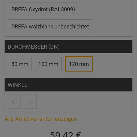
PREFA Oxydrot (RAL3009)
PREFA walzblank unbeschichtet
DURCHMESSER (DN)
80 mm
100 mm
120 mm
WINKEL
40
72
Alle Artikelvarianten anzeigen
59,42 €