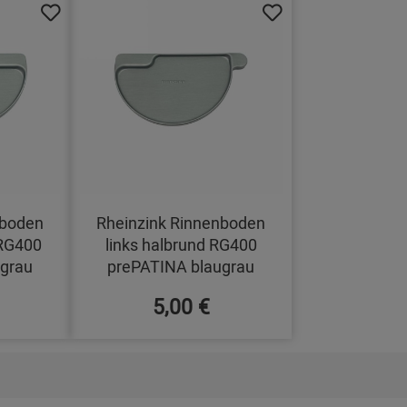
nboden
Rheinzink Rinnenboden
 RG400
links halbrund RG400
grau
prePATINA blaugrau
5,00 €