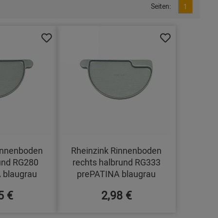
Seiten:
1
innenboden
Rheinzink Rinnenboden
rund RG280
rechts halbrund RG333
 blaugrau
prePATINA blaugrau
5 €
2,98 €