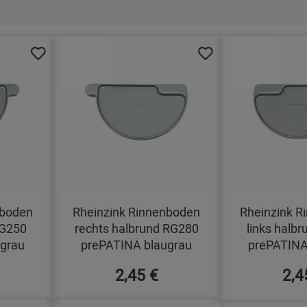
nboden
Rheinzink Rinnenboden
Rheinzink R
RG250
rechts halbrund RG280
links halb
grau
prePATINA blaugrau
prePATINA
2,45 €
2,4