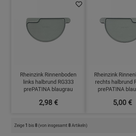
Rheinzink Rinnenboden
Rheinzink Rinne
links halbrund RG333
rechts halbrund
prePATINA blaugrau
prePATINA blau
2,98 €
5,00 €
Zeige
1
bis
8
(von insgesamt
8
Artikeln)