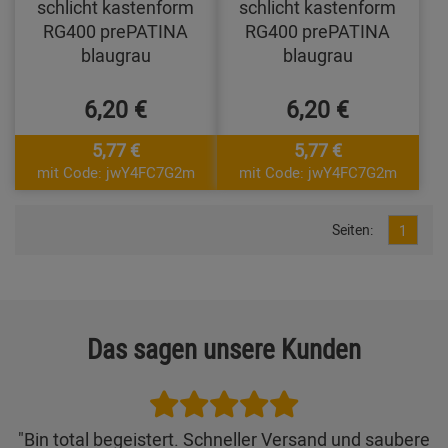
schlicht kastenform
schlicht kastenform
RG400 prePATINA
RG400 prePATINA
blaugrau
blaugrau
6,20 €
6,20 €
5,77 €
5,77 €
mit Code: jwY4FC7G2m
mit Code: jwY4FC7G2m
Seiten:
1
Das sagen unsere Kunden
"Bin total begeistert. Schneller Versand und saubere