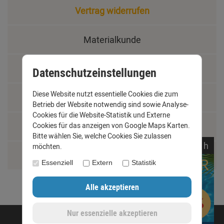
Vertrag widerrufen
Materialkunde
Fachbegriffe
Datenschutzeinstellungen
Diese Website nutzt essentielle Cookies die zum
Jobs
Betrieb der Website notwendig sind sowie Analyse-
Cookies für die Website-Statistik und Externe
Cookies für das anzeigen von Google Maps Karten.
Montage und Installationshilfen
Bitte wählen Sie, welche Cookies Sie zulassen
noch
02:
24:
55
h
möchten.
Größentabelle
Essenziell
Extern
Statistik
©opyright 2020 - www.dachrinnen-shop.de