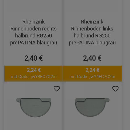
Rheinzink
Rheinzink
Rinnenboden rechts
Rinnenboden links
halbrund RG250
halbrund RG250
prePATINA blaugrau
prePATINA blaugrau
2,40 €
2,40 €
2,24 €
2,24 €
mit Code: jwY4FC7G2m
mit Code: jwY4FC7G2m