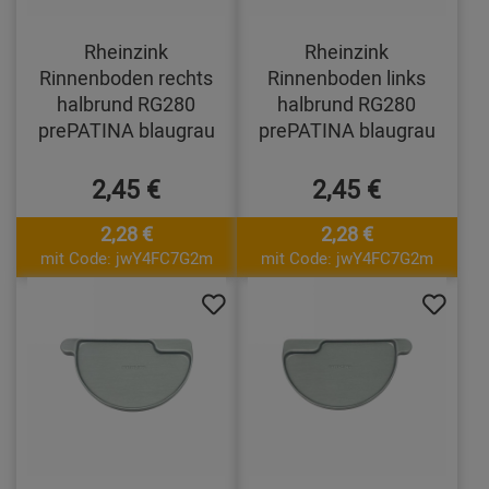
Rheinzink
Rheinzink
Rinnenboden rechts
Rinnenboden links
halbrund RG280
halbrund RG280
prePATINA blaugrau
prePATINA blaugrau
2,45 €
2,45 €
2,28 €
2,28 €
mit Code: jwY4FC7G2m
mit Code: jwY4FC7G2m