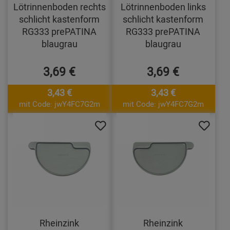
Lötrinnenboden rechts
Lötrinnenboden links
schlicht kastenform
schlicht kastenform
RG333 prePATINA
RG333 prePATINA
blaugrau
blaugrau
3,69 €
3,69 €
3,43 €
3,43 €
mit Code: jwY4FC7G2m
mit Code: jwY4FC7G2m
Rheinzink
Rheinzink